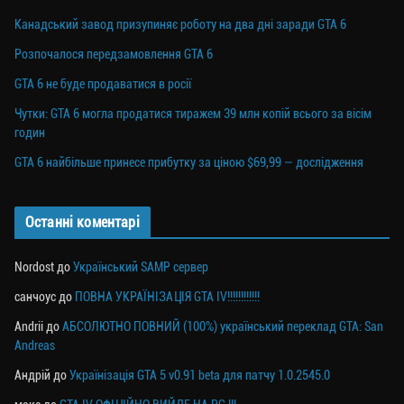
Канадський завод призупиняє роботу на два дні заради GTA 6
Розпочалося передзамовлення GTA 6
GTA 6 не буде продаватися в росії
Чутки: GTA 6 могла продатися тиражем 39 млн копій всього за вісім
годин
GTA 6 найбільше принесе прибутку за ціною $69,99 — дослідження
Останні коментарі
Nordost
до
Український SAMP сервер
санчоус
до
ПОВНА УКРАЇНІЗАЦІЯ GTA IV!!!!!!!!!!!!
Andrii
до
АБСОЛЮТНО ПОВНИЙ (100%) український переклад GTA: San
Andreas
Андрій
до
Українізація GTA 5 v0.91 beta для патчу 1.0.2545.0