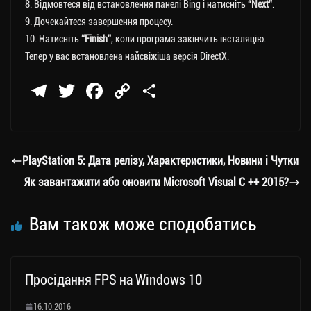
8. Відмовтеся від встановлення панелі Bing і натисніть
“Next”
.
9. Дочекайтеся завершення процесу.
10. Натисніть
“Finish”
, коли програма закінчить інсталяцію.
Тепер у вас встановлена ​​найсвіжіша версія DirectX.
Te
T
Fa
C
П
le
wi
ce
op
о
gr
tt
bo
y
ді
a
er
ok
Li
ли
PlayStation 5: Дата релізу, Характеристики, Новини і Чутки
m
nk
ти
Як завантажити або оновити Microsoft Visual C ++ 2015?
ся
Вам також може сподобатись
Просідання FPS на Windows 10
16.10.2016