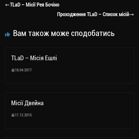
a
er
ok
Li
ли
TLaD – Місії Рея Бочіно
m
nk
ти
Проходження TLaD – Список місій
ся
Вам також може сподобатись
TLaD – Місія Ешлі
18.04.2017
Місії Двейна
11.12.2015