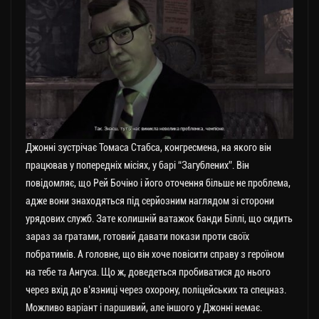
Джонні зустрічає Томаса Стабса, конгресмена, на якого він
працював у попередніх місіях, у барі “Загублених”. Він
повідомляє, що Рей Бочіно і його оточення більше не проблема,
адже вони знаходяться під серйозним наглядом зі сторони
урядових служб. Зате колишній ватажок банди Біллі, що сидить
зараз за гратами, готовий давати покази проти своїх
побратимів. А головне, що він хоче повісити справу з героїном
на тебе та Ангуса. Що ж, доведеться пробиватися до нього
через вхід до в’язниці через охорону, поліцейських та спецназ.
Можливо варіант і паршивий, але іншого у Джонні немає.