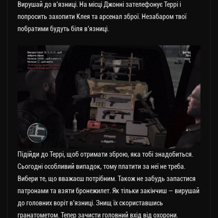
Вирушай до в’язниці. На місці Джонні зателефонує Террі і
попросить захопити Клея та арсенал зброї. Незабаром твої
побратими будуть біля в’язниці.
Підійди до Террі, щоб отримати зброю, яка тобі знадобиться.
Сьогодні особливий випадок, тому платити за неї не треба.
Вибери те, що вважаєш потрібним. Також не забудь запастися
патронами та взяти бронежилет. Як тільки закінчиш — вирушай
до головних воріт в’язниці. Знищ їх скориставшись
гранатометом. Тепер зачисти головний вхід від охорони.