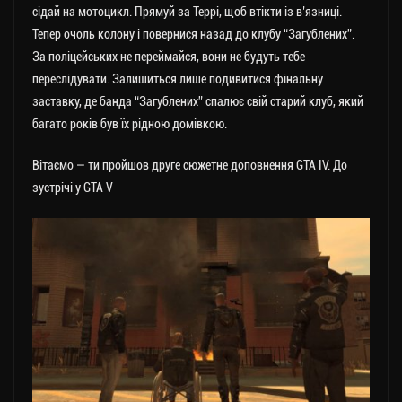
сідай на мотоцикл. Прямуй за Террі, щоб втікти із в’язниці.
Тепер очоль колону і повернися назад до клубу “Загублених”.
За поліцейських не переймайся, вони не будуть тебе
переслідувати. Залишиться лише подивитися фінальну
заставку, де банда “Загублених” спалює свій старий клуб, який
багато років був їх рідною домівкою.
Вітаємо — ти пройшов друге сюжетне доповнення GTA IV. До
зустрічі у GTA V