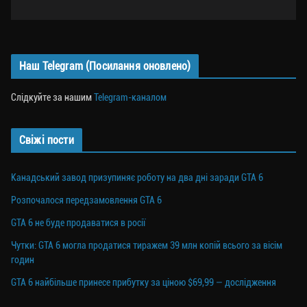
Наш Telegram (Посилання оновлено)
Слідкуйте за нашим
Telegram-каналом
Свіжі пости
Канадський завод призупиняє роботу на два дні заради GTA 6
Розпочалося передзамовлення GTA 6
GTA 6 не буде продаватися в росії
Чутки: GTA 6 могла продатися тиражем 39 млн копій всього за вісім
годин
GTA 6 найбільше принесе прибутку за ціною $69,99 — дослідження