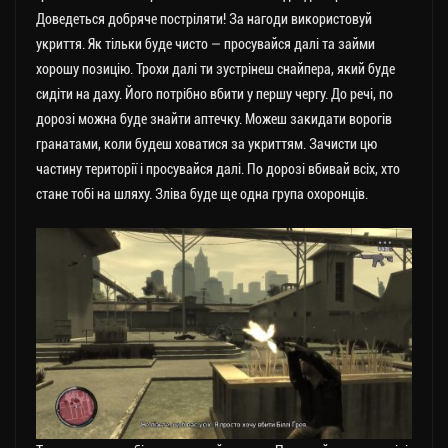
Доведеться добряче постріляти! За нагоди використовуй
укриття. Як тільки буде чисто — просувайся далі та займи
хорошу позицію. Трохи далі ти зустрінеш снайпера, який буде
сидіти на даху. Його потрібно вбити у першу чергу. До речі, по
дорозі можна буде знайти аптечку. Можеш закидати ворогів
гранатами, коли будеш ховатися за укриттям. Зачисти цю
частину території і просувайся далі. По дорозі вбивай всіх, хто
стане тобі на шляху. Зліва буде ще одна група охоронців.