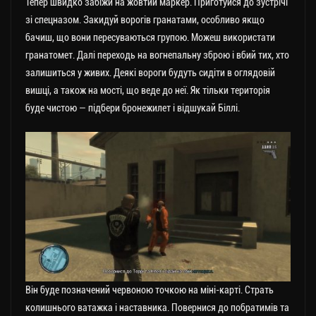
Тепер швидко забіжи на жовтий маркер. Приготуйся до зустрічі
зі спецназом. Закидуй ворогів гранатами, особливо якщо
бачиш, що вони пересуваються групою. Можеш використати
гранатомет. Далі переходь на вогнепальну зброю і вбий тих, хто
залишиться у живих. Деякі вороги будуть сидіти в оглядовій
вишці, а також на мості, що веде до неї. Як тільки територія
буде чистою — підбери бронежилет і відшукай Біллі.
Він буде позначений червоною точкою на міні-карті. Страть
колишнього ватажка і наставника. Повернися до побратимів та