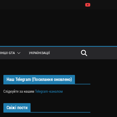
ІНШІ GTA
УКРАЇНІЗАЦІЇ
Наш Telegram (Посилання оновлено)
Слідкуйте за нашим
Telegram-каналом
Свіжі пости