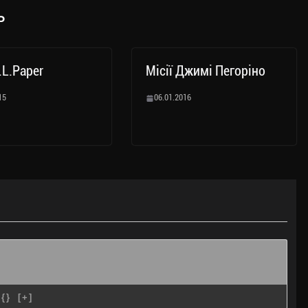
ь
.L.Paper
Місії Джимі Пегоріно
15
06.01.2016
{}
[+]