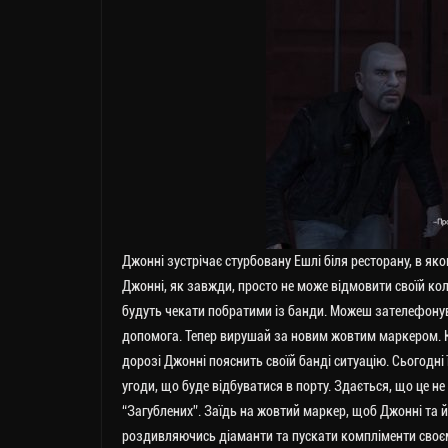
Джонні зустрічає стурбовану Ешлі біля ресторану, в як
Джонні, як завжди, просто не може відмовити своїй коли
будуть чекати побратими із банди. Можеш зателефонув
допомога. Тепер вирушай за новим жовтим маркером. Н
дорозі Джонні пояснить своїй банді ситуацію. Сьогодні 
угоди, що буде відбуватися в порту. Здається, що це 
“Загублених”. Заїдь на жовтий маркер, щоб Джонні та 
роздивляючись діаманти та пускати компліменти своєм