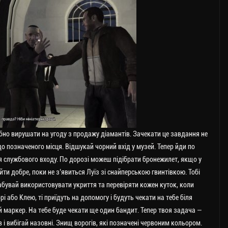
бно вирушати на угоду з продажу діамантів. Зачекати це завдання не
о позначеного місця. Відшукай чорний вхід у музей. Тепер йди по
іля службового входу. По дорозі можеш підібрати бронежилет, якщо у
 йти добре, поки не з’явиться Луїз зі снайперською гвинтівкою. Тобі
абувай використовувати укриття та перевіряти кожен куток, коли
або Клею, ті приїдуть на допомогу і будуть чекати на тебе біля
й маркер. На тебе буде чекати ще один бандит. Тепер твоя задача —
 і вибігай назовні. Знищ ворогів, які позначені червоним кольором.