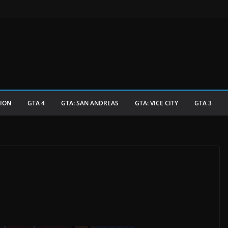
TION
GTA 4
GTA: SAN ANDREAS
GTA: VICE CITY
GTA 3