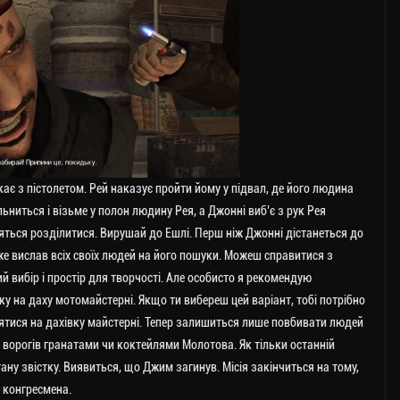
кає з пістолетом. Рей наказує пройти йому у підвал, де його людина
ьниться і візьме у полон людину Рея, а Джонні виб’є з рук Рея
ляться розділитися. Вирушай до Ешлі. Перш ніж Джонні дістанеться до
вже вислав всіх своїх людей на його пошуки. Можеш справитися з
й вибір і простір для творчості. Але особисто я рекомендую
у на даху мотомайстерні. Якщо ти вибереш цей варіант, тобі потрібно
днятися на дахівку майстерні. Тепер залишиться лише повбивати людей
ворогів гранатами чи коктейлями Молотова. Як тільки останній
ну звістку. Виявиться, що Джим загинув. Місія закінчиться на тому,
 конгресмена.