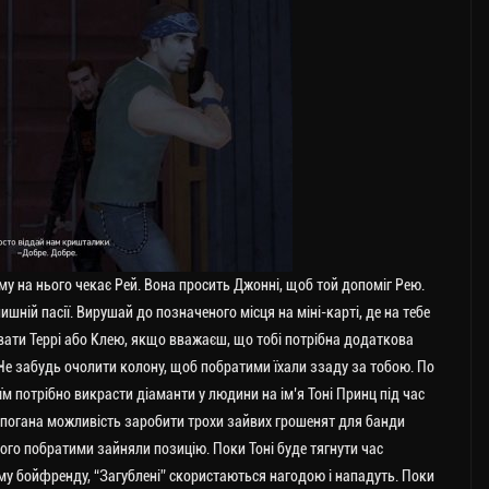
ому на нього чекає Рей. Вона просить Джонні, щоб той допоміг Рею.
шній пасії. Вирушай до позначеного місця на міні-карті, де на тебе
ати Террі або Клею, якщо вважаєш, що тобі потрібна додаткова
е забудь очолити колону, щоб побратими їхали ззаду за тобою. По
їм потрібно викрасти діаманти у людини на ім’я Тоні Принц під час
не погана можливість заробити трохи зайвих грошенят для банди
його побратими зайняли позицію. Поки Тоні буде тягнути час
у бойфренду, “Загублені” скористаються нагодою і нападуть. Поки