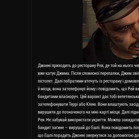
Джонні приходить до ресторану Рея, де той на нього че
вже катує Джима. Після словесної перепалки, Джим звіл
пістолет. Далі побратими втечуть із ресторану і домов
її місця, вона зателефонує йому і повідомить, що Рей 
бандитами власноруч. Цей варіант дає тобі велетенськи
зателефонувати Террі або Клею. Вони влаштують засідк
вирушити до позначеного на міні-карті місця. Далі пі
Рея. Не забувай використати укриття. Можеш закидати 
бандит загине — вирушай до Ешлі. Вона повідомить пога
що Ешлі порадить Джонні звернутися за допомогою до