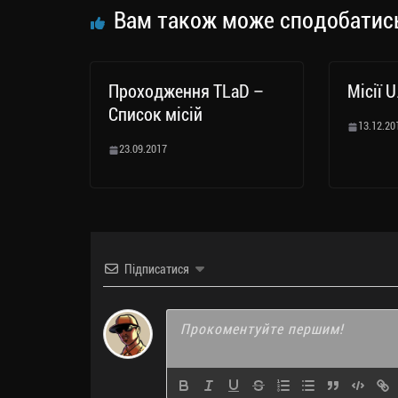
ся
Вам також може сподобатис
Проходження TLaD –
Місії U
Список місій
13.12.20
23.09.2017
Підписатися