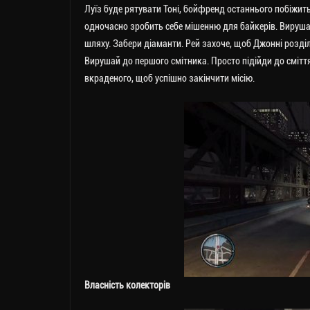
Луїз буде рятувати Тоні, бойфренд останнього побіжи
одночасно зробить себе мішенню для байкерів. Вирушай 
шляху. Забери діаманти. Рей захоче, щоб Джонні розділи
Вирушай до першого смітника. Просто підійди до смітт
вкраденого, щоб успішно закінчити місію.
Власність колекторів