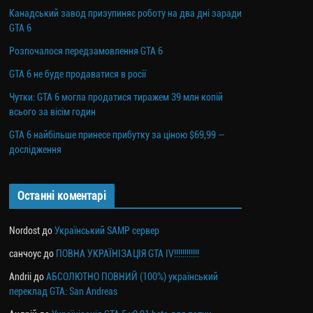
Канадський завод призупиняє роботу на два дні заради
GTA 6
Розпочалося передзамовлення GTA 6
GTA 6 не буде продаватися в росії
Чутки: GTA 6 могла продатися тиражем 39 млн копій
всього за вісім годин
GTA 6 найбільше принесе прибутку за ціною $69,99 —
дослідження
Останні коментарі
Nordost
до
Український SAMP сервер
санчоус
до
ПОВНА УКРАЇНІЗАЦІЯ GTA IV!!!!!!!!!!!!
Andrii
до
АБСОЛЮТНО ПОВНИЙ (100%) український
переклад GTA: San Andreas