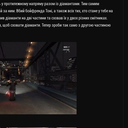
ть у протилежному напряму разом із діамантами. Тим самим
за ним. Вбий бойфренда Тоні, а також всіх тих, хто стане у тебе на
в діаманти на дві частини та сховав їх у двох різних смітниках.
я, щоб сховати діаманти. Тепер зроби так само з другою частиною