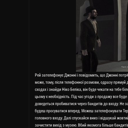
Рей зателефонує Джонні і повідомить, що Джонні потрі
може, тому, після телефонної розмови, одразу прямуй д
сходах і знайди Ніко Беліка, він буде чекати на тебе б
цьому є необхідність. Під час угоди з продажу все буде
доведеться пробиватися через бандитів до входу. Не з
будеш просуватися вперед. Можеш зателефонувати Террі 
головного входу. Далі спускайся вниз і відшукай жовти
зачистити вихід з музею. Вбий якомога більше бандитів