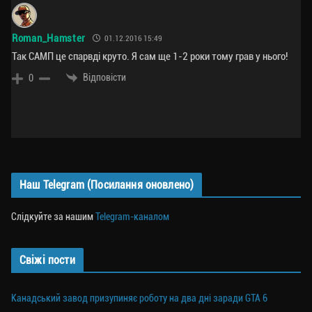
Roman_Hamster
01.12.2016 15:49
Так САМП це спарвді круто. Я сам ще 1-2 роки тому грав у нього!
Відповісти
0
Наш Telegram (Посилання оновлено)
Слідкуйте за нашим
Telegram-каналом
Свіжі пости
Канадський завод призупиняє роботу на два дні заради GTA 6