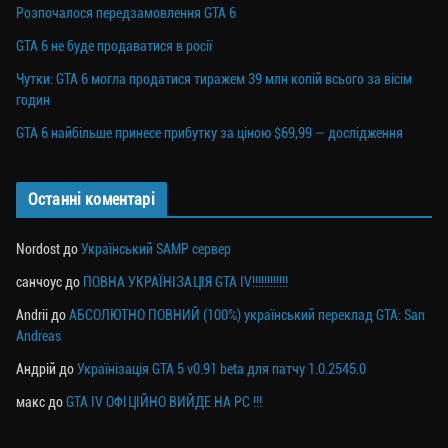
Розпочалося передзамовлення GTA 6
GTA 6 не буде продаватися в росії
Чутки: GTA 6 могла продатися тиражем 39 млн копій всього за вісім
годин
GTA 6 найбільше принесе прибутку за ціною $69,99 — дослідження
Останні коментарі
Nordost
до
Український SAMP сервер
санчоус
до
ПОВНА УКРАЇНІЗАЦІЯ GTA IV!!!!!!!!!!!!
Andrii
до
АБСОЛЮТНО ПОВНИЙ (100%) український переклад GTA: San
Andreas
Андрій
до
Українізація GTA 5 v0.91 beta для патчу 1.0.2545.0
макс
до
GTA IV ОФІЦІЙНО ВИЙДЕ НА PC !!!