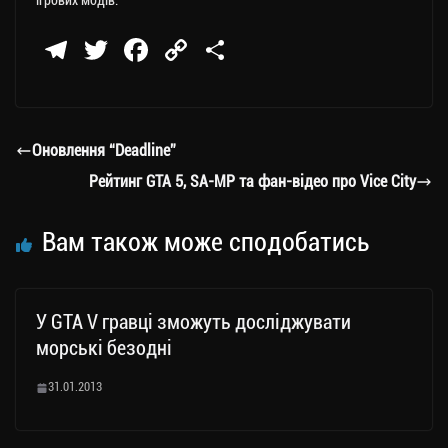
ігрових модів.
Te
T
Fa
C
П
le
wi
ce
op
о
gr
tt
bo
y
ді
a
er
ok
Li
ли
Оновлення “Deadline”
m
nk
ти
Рейтинг GTA 5, SA-MP та фан-відео про Vice City
ся
Вам також може сподобатись
У GTA V гравці зможуть досліджувати
морські безодні
31.01.2013