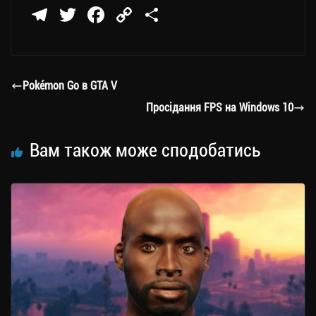
Te
T
Fa
C
П
le
wi
ce
op
о
gr
tt
bo
y
ді
a
er
ok
Li
ли
Pokémon Go в GTA V
m
nk
ти
Просідання FPS на Windows 10
ся
Вам також може сподобатись