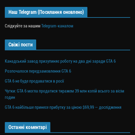
Наш Telegram (Посилання оновлено)
Слідкуйте за нашим
Telegram-каналом
Свіжі пости
Канадський завод призупиняє роботу на два дні заради GTA 6
Розпочалося передзамовлення GTA 6
GTA 6 не буде продаватися в росії
Чутки: GTA 6 могла продатися тиражем 39 млн копій всього за вісім
годин
GTA 6 найбільше принесе прибутку за ціною $69,99 — дослідження
Останні коментарі