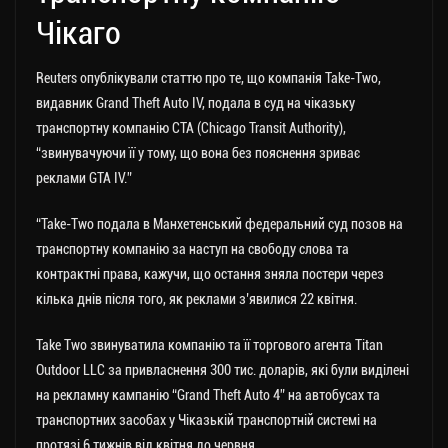
Чікаго
Reuters опублікували статтю про те, що компанія Take-Two,
видавник Grand Theft Auto IV, подала в суд на чіказьку
транспортну компанію CTA (Chicago Transit Authority),
“звинувачуючи її у тому, що вона без пояснення зриває
реклами GTA IV.”
“Take-Two подала в Манхетенський федеральний суд позов на
транспортну компанію за наступ на свободу слова та
контрактні права, кажучи, що остання зняла постери через
кілька днів після того, як реклами з’явилися 22 квітня.
Take Two звинуватила компанію та її торгового агента Titan
Outdoor LLC за привласнення 300 тис. доларів, які були виділені
на рекламну кампанію “Grand Theft Auto 4” на автобусах та
транспортних засобах у Чіказькій транспортній системі на
протязі 6 тижнів від квітня до червня.