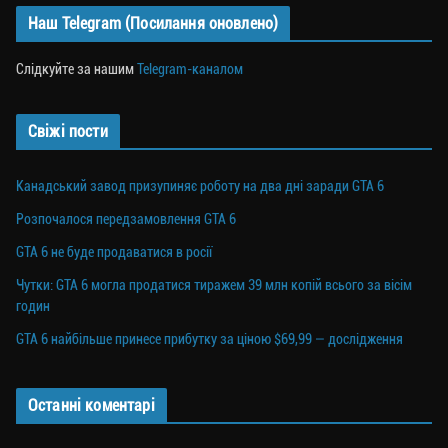
Наш Telegram (Посилання оновлено)
Слідкуйте за нашим
Telegram-каналом
Свіжі пости
Канадський завод призупиняє роботу на два дні заради GTA 6
Розпочалося передзамовлення GTA 6
GTA 6 не буде продаватися в росії
Чутки: GTA 6 могла продатися тиражем 39 млн копій всього за вісім
годин
GTA 6 найбільше принесе прибутку за ціною $69,99 — дослідження
Останні коментарі