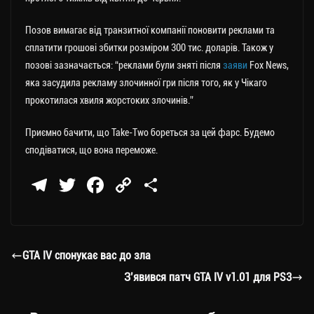
Позов вимагає від транзитної компанії поновити реклами та
сплатити грошові збитки розміром 300 тис. доларів. Також у
позові зазначається: “реклами були зняті після
заяви
Fox News,
яка засудила рекламу злочинної гри після того, як у Чікаго
прокотилася хвиля жорстоких злочинів.”
Приємно бачити, що Take-Two бореться за цей фарс. Будемо
сподіватися, що вона переможе.
Te
T
Fa
C
П
le
wi
ce
op
о
gr
tt
bo
y
ді
a
er
ok
Li
ли
GTA IV спонукає вас до зла
m
nk
ти
З’явився патч GTA IV v1.01 для PS3
ся