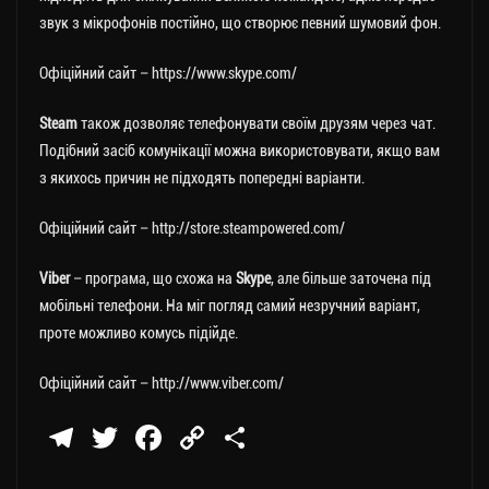
звук з мікрофонів постійно, що створює певний шумовий фон.
Офіційний сайт – https://www.skype.com/
Steam
також дозволяє телефонувати своїм друзям через чат.
Подібний засіб комунікації можна використовувати, якщо вам
з якихось причин не підходять попередні варіанти.
Офіційний сайт – http://store.steampowered.com/
Viber
– програма, що схожа на
Skype
, але більше заточена під
мобільні телефони. На міг погляд самий незручний варіант,
проте можливо комусь підійде.
Офіційний сайт – http://www.viber.com/
Te
T
Fa
C
П
le
wi
ce
op
о