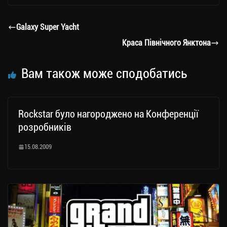
gr
tt
bo
y
ді
a
er
ok
Li
ли
Galaxy Super Yacht
m
nk
ти
Краса Північного Янктона
ся
Вам також може сподобатись
Rockstar було нагороджено на Конференції
розробників
15.08.2009