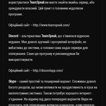
користуватися
TeamSpeak
ви маєте знайти якийсь сервер, або
орендувати власний. Цей пункт є головним недоліком
програми.
Офіційний сайт – http://www.teamspeak.com/
Discord
– альтернатива
TeamSpeak
, що з’явилася відносно
недавно. Має доволі зручний і зрозумілий інтерфейс, не
вибаглива до системи, а головне сама надає сервери для
спілкування. Саме цю програму я рекомендував би
використовувати.
Офіційний сайт – http://discordapp.com/
Skype
– самий простий та поширений варіант. Споживає доволі
багато ресурсів, що може впливати на продуктивність в іграх на
малопотужних системах. Також потребує хорошого інтернет-
з’єднання. На відміну від двох попередніх варіантів Skype не
підходить для спілкування великою командою, адже передає