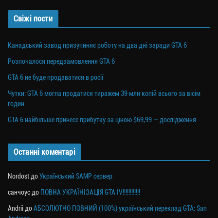
Свіжі пости
Канадський завод призупиняє роботу на два дні заради GTA 6
Розпочалося передзамовлення GTA 6
GTA 6 не буде продаватися в росії
Чутки: GTA 6 могла продатися тиражем 39 млн копій всього за вісім
годин
GTA 6 найбільше принесе прибутку за ціною $69,99 — дослідження
Останні коментарі
Nordost
до
Український SAMP сервер
санчоус
до
ПОВНА УКРАЇНІЗАЦІЯ GTA IV!!!!!!!!!!!!
Andrii
до
АБСОЛЮТНО ПОВНИЙ (100%) український переклад GTA: San