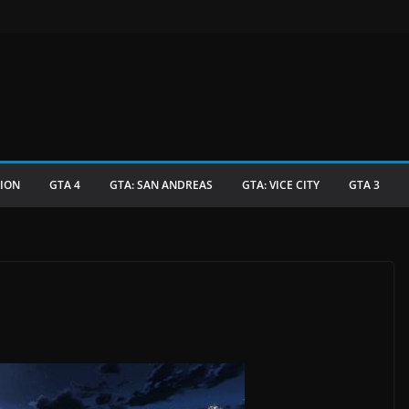
TION
GTA 4
GTA: SAN ANDREAS
GTA: VICE CITY
GTA 3