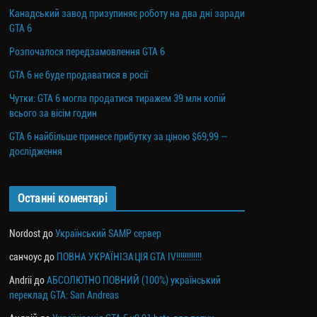
Канадський завод призупиняє роботу на два дні заради
GTA 6
Розпочалося передзамовлення GTA 6
GTA 6 не буде продаватися в росії
Чутки: GTA 6 могла продатися тиражем 39 млн копій
всього за вісім годин
GTA 6 найбільше принесе прибутку за ціною $69,99 —
дослідження
Останні коментарі
Nordost
до
Український SAMP сервер
санчоус
до
ПОВНА УКРАЇНІЗАЦІЯ GTA IV!!!!!!!!!!!!
Andrii
до
АБСОЛЮТНО ПОВНИЙ (100%) український
переклад GTA: San Andreas