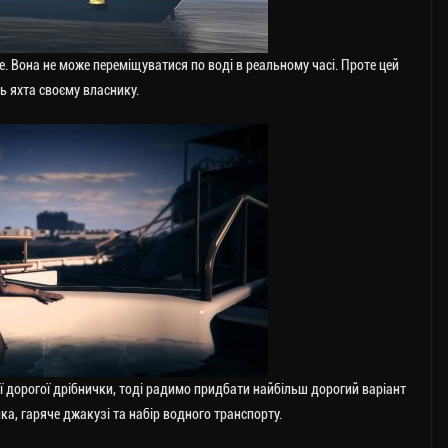
не. Вона не може переміщуватися по воді в реальному часі. Проте цей
ь яхта своєму власнику.
 дорогої дрібнички, тоді радимо придбати найбільш дорогий варіант
ка, гаряче джакузі та набір водного транспорту.