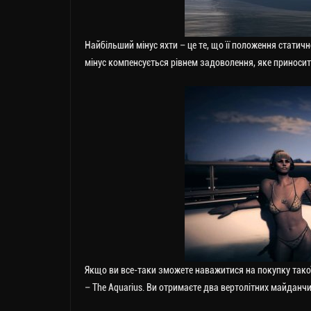
Найбільший мінус яхти – це те, що її положення статич
мінус компенсується рівнем задоволення, яке приносит
Якщо ви все-таки зможете наважитися на покупку такої
– The Aquarius. Ви отримаєте два вертолітних майданчи