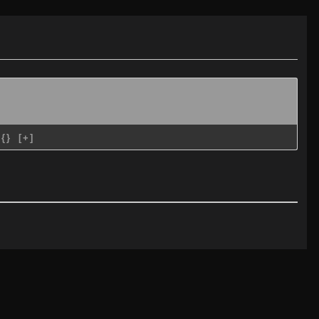
{}
[+]