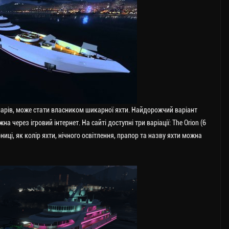
оларів, може стати власником шикарної яхти. Найдорожчий варіант
 через ігровий інтернет. На сайті доступні три варіації: The Orion (6
рібниці, як колір яхти, нічного освітлення, прапор та назву яхти можна