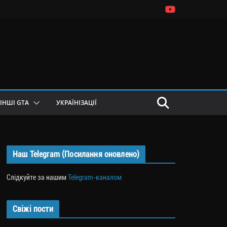
ІНШІ GTA
УКРАЇНІЗАЦІЇ
Наш Telegram (Посилання оновлено)
Слідкуйте за нашим
Telegram-каналом
Свіжі пости