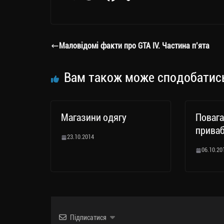
le
wi
ce
op
о
gr
tt
bo
y
ді
a
er
ok
Li
ли
Маловідомі факти про GTA IV. Частина п’ята
m
nk
ти
ся
Вам також може сподобатис
Магазини одягу
Повага
приваб
23.10.2014
06.10.20
Підписатися