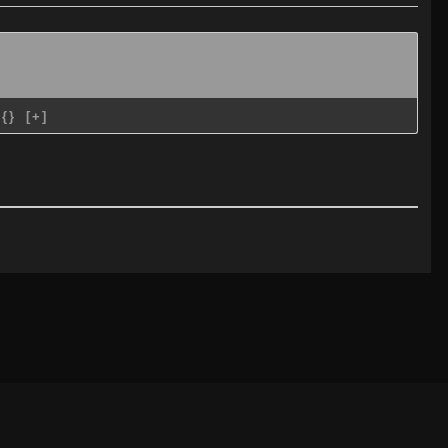
{}
[+]