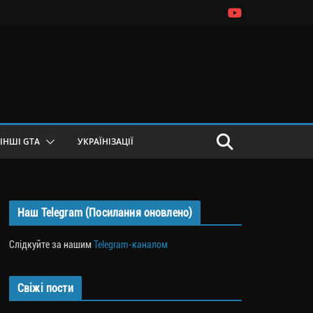
ІНШІ GTA
УКРАЇНІЗАЦІЇ
Наш Telegram (Посилання оновлено)
Слідкуйте за нашим
Telegram-каналом
Свіжі пости