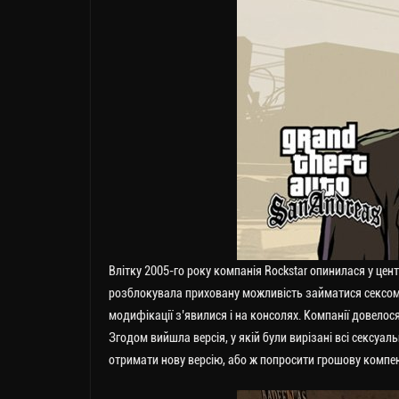
Влітку 2005-го року компанія Rockstar опинилася у цент
розблокувала приховану можливість займатися сексом з
модифікації з’явилися і на консолях. Компанії довелос
Згодом вийшла версія, у якій були вирізані всі сексуал
отримати нову версію, або ж попросити грошову компе