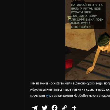
Тим не менш Rockstar вийшли відносно сухі із води, поп
інформаційний привід пішов тільки на користь продажа
прочитати
тут
, а завантажити Hot Coffee можна з нашо
Te
T
Fa
C
П