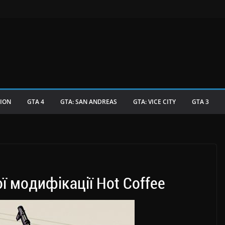
TION
GTA 4
GTA: SAN ANDREAS
GTA: VICE CITY
GTA 3
ї модифікації Hot Coffee