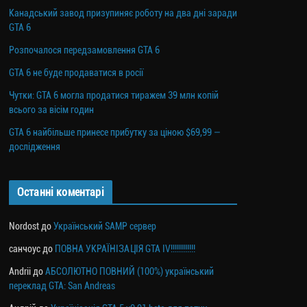
Канадський завод призупиняє роботу на два дні заради
GTA 6
Розпочалося передзамовлення GTA 6
GTA 6 не буде продаватися в росії
Чутки: GTA 6 могла продатися тиражем 39 млн копій
всього за вісім годин
GTA 6 найбільше принесе прибутку за ціною $69,99 —
дослідження
Останні коментарі
Nordost
до
Український SAMP сервер
санчоус
до
ПОВНА УКРАЇНІЗАЦІЯ GTA IV!!!!!!!!!!!!
Andrii
до
АБСОЛЮТНО ПОВНИЙ (100%) український
переклад GTA: San Andreas