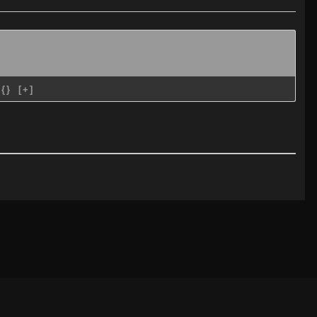
{}
[+]