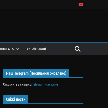
ІНШІ GTA
УКРАЇНІЗАЦІЇ
Наш Telegram (Посилання оновлено)
Слідкуйте за нашим
Telegram-каналом
Свіжі пости