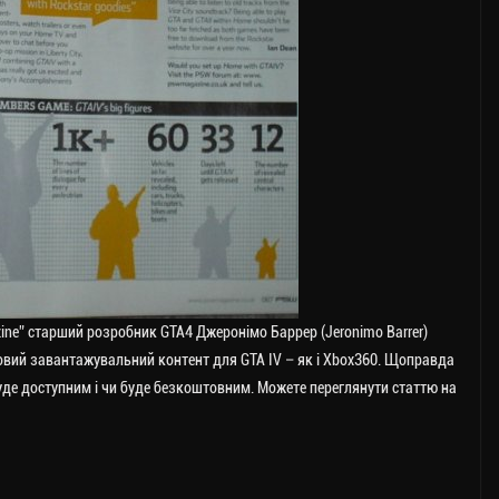
zine” старший розробник GTA4 Джеронімо Баррер (Jeronimo Barrer)
вий завантажувальний контент для GTA IV – як і Xbox360. Щоправда
 буде доступним і чи буде безкоштовним. Можете переглянути статтю на