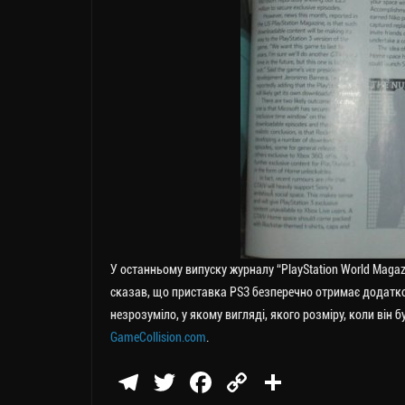
У останньому випуску журналу “PlayStation World Maga
сказав, що приставка PS3 безперечно отримає додатко
незрозуміло, у якому вигляді, якого розміру, коли він
GameCollision.com
.
Te
T
Fa
C
П