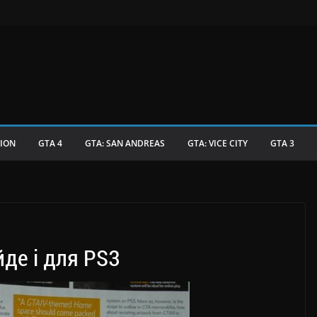
TION
GTA 4
GTA: SAN ANDREAS
GTA: VICE CITY
GTA 3
де і для PS3