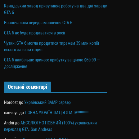
Канадський завод призупиняє роботу на два дні заради
GTA 6
Розпочалося передзамовлення GTA 6
GTA 6 не буде продаватися в росії
Чутки: GTA 6 могла продатися тиражем 39 млн копій
всього за вісім годин
GTA 6 найбільше принесе прибутку за ціною $69,99 —
дослідження
Останні коментарі
Nordost
до
Український SAMP сервер
санчоус
до
ПОВНА УКРАЇНІЗАЦІЯ GTA IV!!!!!!!!!!!!
Andrii
до
АБСОЛЮТНО ПОВНИЙ (100%) український
переклад GTA: San Andreas