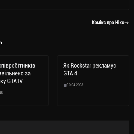
Комікс про Ніко
ь
співробітників
Як Rockstar рекламує
звільнено за
GTA 4
ку GTA IV
10.04.2008
08