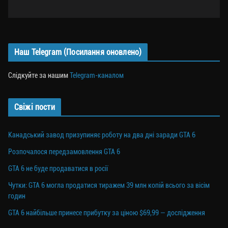
Наш Telegram (Посилання оновлено)
Слідкуйте за нашим
Telegram-каналом
Свіжі пости
Канадський завод призупиняє роботу на два дні заради GTA 6
Розпочалося передзамовлення GTA 6
GTA 6 не буде продаватися в росії
Чутки: GTA 6 могла продатися тиражем 39 млн копій всього за вісім
годин
GTA 6 найбільше принесе прибутку за ціною $69,99 — дослідження