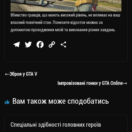
Вбивство гравців, що мають високий рівень, не впливає на ваш
власний психічний стан. Понизити відсоток можна за
допомогою проходження місій та виконання різних завдань.
Te
T
Fa
C
П
le
wi
ce
op
о
gr
tt
bo
y
ді
a
er
ok
Li
ли
Зброя у GTA V
m
nk
ти
Імпровізовані гонки у GTA Online
ся
Вам також може сподобатись
Спеціальні здібності головних героїв