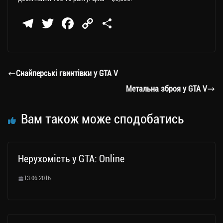
Te
T
Fa
C
П
le
wi
ce
op
о
gr
tt
bo
y
ді
a
er
ok
Li
ли
Снайперські гвинтівки у GTA V
m
nk
ти
Метальна зброя у GTA V
ся
Вам також може сподобатись
Нерухомість у GTA: Online
13.06.2016