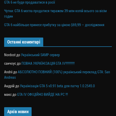
GTA 6 не буде продаватися в росії
Чутки: GTA 6 могла продатися тиражем 39 млн копій всього за вісім
годин
GTA 6 найбільше принесе прибутку за ціною $69,99 — дослідження
Останні коментарі
Nordost
до
Український SAMP сервер
санчоус
до
ПОВНА УКРАЇНІЗАЦІЯ GTA IV!!!!!!!!!!!!
Andrii
до
АБСОЛЮТНО ПОВНИЙ (100%) український переклад GTA: San
Andreas
Андрій
до
Українізація GTA 5 v0.91 beta для патчу 1.0.2545.0
макс
до
GTA IV ОФІЦІЙНО ВИЙДЕ НА PC !!!
Архів новин