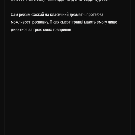
Сам режим схожий на класичний дезматч, проте без
можливості респавну. Після смерті гравці мають змогу лише
дивитися за грою своїх товаришів.