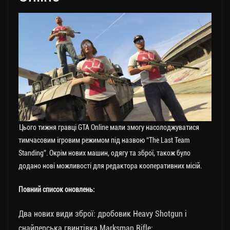
Цього тижня гравці GTA Online мали змогу насолоджуватися
тимчасовим ігровим режимом під назвою “The Last Team
Standing”. Окрім нових машин, одягу та зброї, також було
додано нові можливості для редактора кооперативних місій.
Повний список оновлень:
Два нових види зброї: дробовик Heavy Shotgun і
снайперська гвинтівка Marksman Rifle;