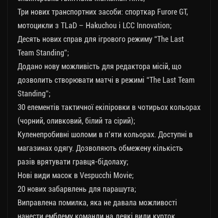
Три нових транспортних засоби: спорткар Furore GT,
мотоцикли з TLaD – Hakuchou і LCC Innovation;
Десять нових справ для ігрового режиму “The Last
Team Standing”;
Додано нову можливість для редактора місій, що
дозволить створювати матчі в режимі “The Last Team
Standing”;
30 елементів тактичної екіпіровки в чотирьох кольорах
(чорний, оливковий, білий та сірий);
Куленепробивні шоломи в п’яти кольорах. Доступні в
магазинах одягу. Дозволяють обмежену кількість
разів врятувати гравця-бідолаху;
Нові види масок в Vespucchi Movie;
20 нових забарвлень для парашута;
Виправлена ​​помилка, яка не давала можливості
нанести емблему команди на деякі види курток.