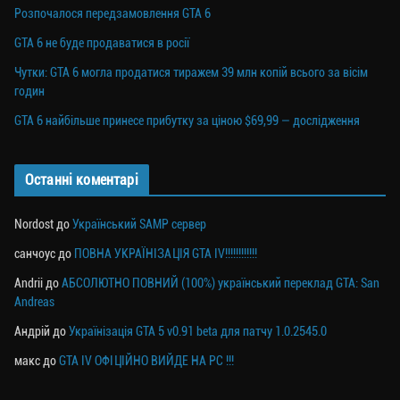
Розпочалося передзамовлення GTA 6
GTA 6 не буде продаватися в росії
Чутки: GTA 6 могла продатися тиражем 39 млн копій всього за вісім
годин
GTA 6 найбільше принесе прибутку за ціною $69,99 — дослідження
Останні коментарі
Nordost
до
Український SAMP сервер
санчоус
до
ПОВНА УКРАЇНІЗАЦІЯ GTA IV!!!!!!!!!!!!
Andrii
до
АБСОЛЮТНО ПОВНИЙ (100%) український переклад GTA: San
Andreas
Андрій
до
Українізація GTA 5 v0.91 beta для патчу 1.0.2545.0
макс
до
GTA IV ОФІЦІЙНО ВИЙДЕ НА PC !!!