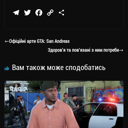
Te
T
Fa
C
П
le
wi
ce
op
о
gr
tt
bo
y
ді
a
er
ok
Li
ли
Офіційні арти GTA: San Andreas
m
nk
ти
Здоров’я та пов’язані з ним потреби
ся
Вам також може сподобатись