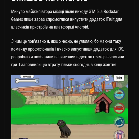
Минуло майже півтора місяці після виходу GTA 5, а Rockstar
Games лише зараз спромоглися випустити додаток iFruit для
власників пристроїв на платформі Android.
З чим це пов’язано я, якщо чесно, не уявляю, бо маючи таку
команду професіоналів і вчасно випустивши додаток для iOS,
розробники позбавили величезний відсоток геймерів частини
гри. І заповнили цю втрату тільки сьогодні, в кінці жовтня.