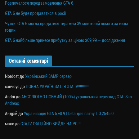
Розпочалося передзамовлення GTA 6
GTA 6 не буде продаватися в росії
Чутки: GTA 6 могла продатися тиражем 39 млн копій всього за вісім
годин
GTA 6 найбільше принесе прибутку за ціною $69,99 — дослідження
Останні коментарі
Nordost
до
Український SAMP сервер
санчоус
до
ПОВНА УКРАЇНІЗАЦІЯ GTA IV!!!!!!!!!!!!
Andrii
до
АБСОЛЮТНО ПОВНИЙ (100%) український переклад GTA: San
Andreas
Андрій
до
Українізація GTA 5 v0.91 beta для патчу 1.0.2545.0
макс
до
GTA IV ОФІЦІЙНО ВИЙДЕ НА PC !!!