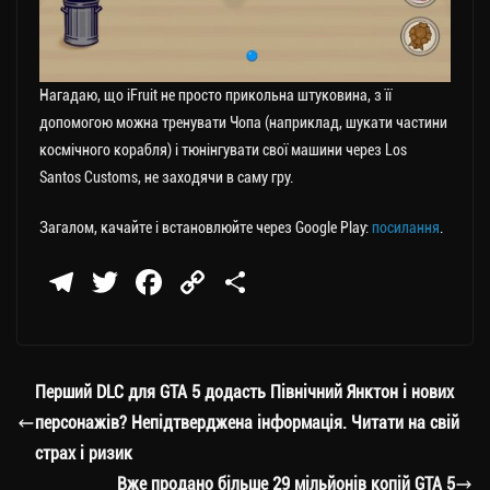
Нагадаю, що iFruit не просто прикольна штуковина, з її
допомогою можна тренувати Чопа (наприклад, шукати частини
космічного корабля) і тюнінгувати свої машини через Los
Santos Customs, не заходячи в саму гру.
Загалом, качайте і встановлюйте через Google Play:
посилання
.
Te
T
Fa
C
П
le
wi
ce
op
о
gr
tt
bo
y
ді
a
er
ok
Li
ли
Перший DLC для GTA 5 додасть Північний Янктон і нових
m
nk
ти
персонажів? Непідтверджена інформація. Читати на свій
ся
страх і ризик
Вже продано більше 29 мільйонів копій GTA 5