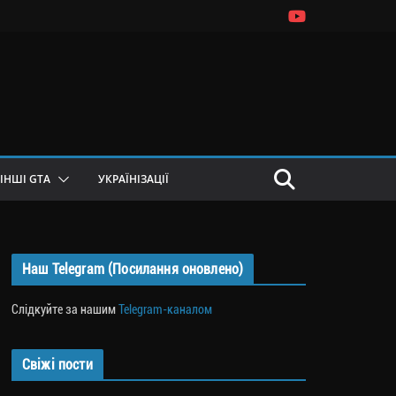
ІНШІ GTA
УКРАЇНІЗАЦІЇ
Наш Telegram (Посилання оновлено)
Слідкуйте за нашим
Telegram-каналом
Свіжі пости