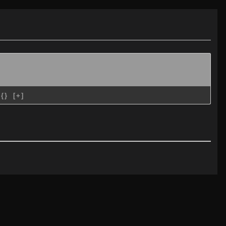
{}
[+]