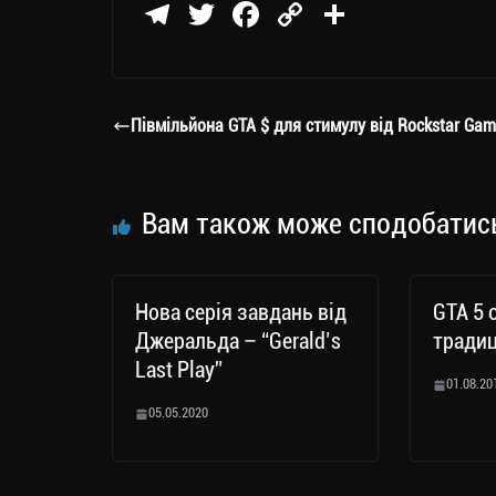
Te
T
Fa
C
П
le
wi
ce
op
о
gr
tt
bo
y
ді
a
er
ok
Li
ли
Півмільйона GTA $ для стимулу від Rockstar Gam
m
nk
ти
ся
Вам також може сподобатис
Нова серія завдань від
GTA 5 
Джеральда – “Gerald’s
традиц
Last Play”
01.08.20
05.05.2020