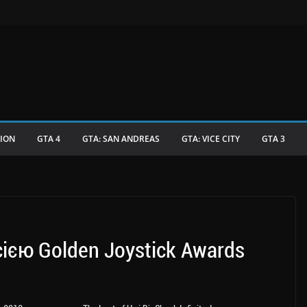
TION
GTA 4
GTA: SAN ANDREAS
GTA: VICE CITY
GTA 3
сією Golden Joystick Awards