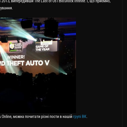
2013, випередивши The Last of Us і BioShock Infinite. І, що приємно,
сування.
 Online, можна почитати різні пости в нашій
групі ВК
.