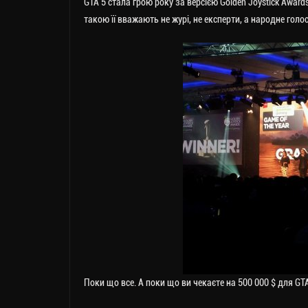
GTA 5 стала грою року за версією Golden Joystick Awards 
такою її вважають не журі, не експерти, а народне голо
Поки що все. А поки що ви чекаєте на 500 000 $ для GTA