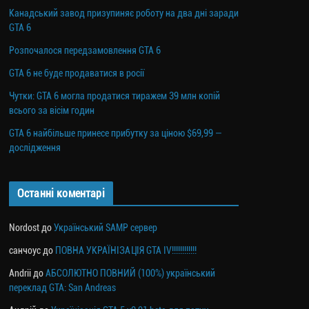
Канадський завод призупиняє роботу на два дні заради
GTA 6
Розпочалося передзамовлення GTA 6
GTA 6 не буде продаватися в росії
Чутки: GTA 6 могла продатися тиражем 39 млн копій
всього за вісім годин
GTA 6 найбільше принесе прибутку за ціною $69,99 —
дослідження
Останні коментарі
Nordost
до
Український SAMP сервер
санчоус
до
ПОВНА УКРАЇНІЗАЦІЯ GTA IV!!!!!!!!!!!!
Andrii
до
АБСОЛЮТНО ПОВНИЙ (100%) український
переклад GTA: San Andreas