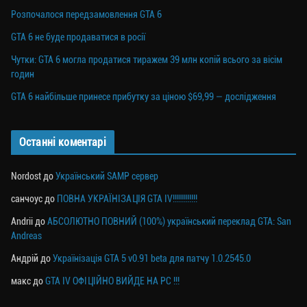
Розпочалося передзамовлення GTA 6
GTA 6 не буде продаватися в росії
Чутки: GTA 6 могла продатися тиражем 39 млн копій всього за вісім
годин
GTA 6 найбільше принесе прибутку за ціною $69,99 — дослідження
Останні коментарі
Nordost
до
Український SAMP сервер
санчоус
до
ПОВНА УКРАЇНІЗАЦІЯ GTA IV!!!!!!!!!!!!
Andrii
до
АБСОЛЮТНО ПОВНИЙ (100%) український переклад GTA: San
Andreas
Андрій
до
Українізація GTA 5 v0.91 beta для патчу 1.0.2545.0
макс
до
GTA IV ОФІЦІЙНО ВИЙДЕ НА PC !!!