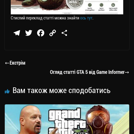
Стислий переклад статті можна знайти
ось тут
.
Te
T
Fa
C
П
le
wi
ce
op
о
gr
tt
bo
y
ді
a
er
ok
Li
ли
Екстрім
m
nk
ти
Огляд статті GTA 5 від Game Informer
ся
Вам також може сподобатись