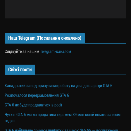
Наш Telegram (Посилання оновлено)
Слідкуйте за нашим
Telegram-каналом
Свіжі пости
Канадський завод призупиняє роботу на два дні заради GTA 6
Розпочалося передзамовлення GTA 6
GTA 6 не буде продаватися в росії
Чутки: GTA 6 могла продатися тиражем 39 млн копій всього за вісім
годин
GTA 6 найбільше принесе прибутку за ціною $69,99 — дослідження