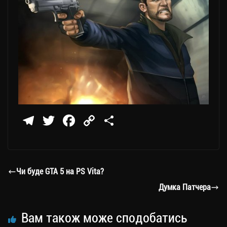
Te
T
Fa
C
П
le
wi
ce
op
о
gr
tt
bo
y
ді
a
er
ok
Li
ли
Чи буде GTA 5 на PS Vita?
m
nk
ти
Думка Патчера
ся
Вам також може сподобатись