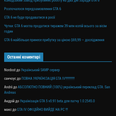
Канадський завод призупиняє роботу на два дні заради GTA 6
Розпочалося передзамовлення GTA 6
GTA 6 не буде продаватися в росії
Чутки: GTA 6 могла продатися тиражем 39 млн копій всього за вісім
годин
GTA 6 найбільше принесе прибутку за ціною $69,99 — дослідження
Останні коментарі
Nordost
до
Український SAMP сервер
санчоус
до
ПОВНА УКРАЇНІЗАЦІЯ GTA IV!!!!!!!!!!!!
Andrii
до
АБСОЛЮТНО ПОВНИЙ (100%) український переклад GTA: San
Andreas
Андрій
до
Українізація GTA 5 v0.91 beta для патчу 1.0.2545.0
макс
до
GTA IV ОФІЦІЙНО ВИЙДЕ НА PC !!!