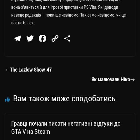
вона з’явиться й для ігрової приставки PS Vita. Які доводи
наведе редакція – поки ще невідомо. Так само невідомо, чи це
все не блеф.
Te
T
Fa
C
П
le
wi
ce
op
о
gr
tt
bo
y
ді
a
er
ok
Li
ли
The Lazlow Show, 47
m
nk
ти
Як малювали Ніко
ся
Вам також може сподобатись
Гравці почали писати негативні відгуки до
GTA V на Steam