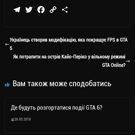
Te
T
Fa
C
П
le
wi
ce
op
о
gr
tt
bo
y
ді
a
er
ok
Li
ли
Українець створив модифікацію, яка покращує FPS в GTA
m
nk
ти
5
ся
Як потрапити на острів Кайо-Періко у вільному режимі
GTA Online?
Вам також може сподобатись
Де будуть розгортатися події GTA 6?
26.05.2018