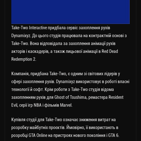
Take-Two Interactive придбала сервіс захоплення рухів
Dynamixyz. До цього студія працювала на контрактній основі з
Take-Two. Вона відповідала за захоплення анімації рухів
акторів і каскадерів, а також лицьової анімації в Red Dead
Redemption 2.
Компанія, придбана Take-Two, є одним зі світових лідерів у
сфері захоплення рухів. Dynamixyz використовує в роботі власні
технології й софт. Крім роботи з Take-Two студія відома
захопленням рухів для Ghost of Tsushima, ремастера Resident
Evil, серії ігр NBA і фільмів Marvel.
Купівля студії для Take-Two означає зниження витрат на
розробку майбутніх проєктів. Ймовірно, її використають в
розробці GTA Online на пристроях нового покоління і GTA 6.