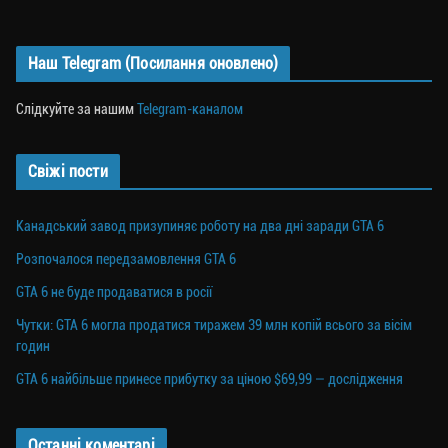
Наш Telegram (Посилання оновлено)
Слідкуйте за нашим
Telegram-каналом
Свіжі пости
Канадський завод призупиняє роботу на два дні заради GTA 6
Розпочалося передзамовлення GTA 6
GTA 6 не буде продаватися в росії
Чутки: GTA 6 могла продатися тиражем 39 млн копій всього за вісім
годин
GTA 6 найбільше принесе прибутку за ціною $69,99 — дослідження
Останні коментарі