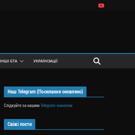
ІНШІ GTA
УКРАЇНІЗАЦІЇ
Наш Telegram (Посилання оновлено)
Слідкуйте за нашим
Telegram-каналом
Свіжі пости