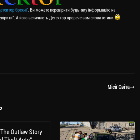
етектор брехні”
. Ви можете перевірити будь-яку інформацію на
ревірити”. А його величність Детектор прорече вам слова істини
Місії Світа
ь
“The Outlaw Story