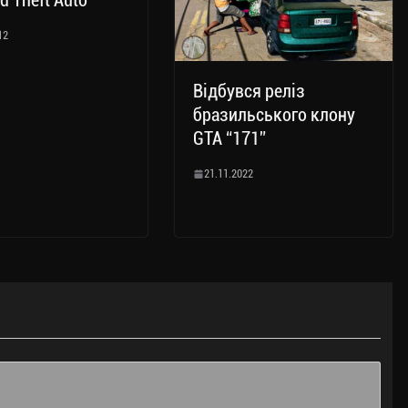
d Theft Auto”
12
Відбувся реліз
бразильського клону
GTA “171”
21.11.2022