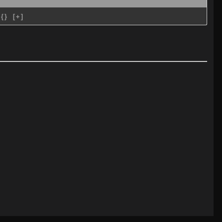
{}
[+]