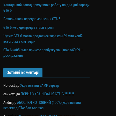
Канадський завод призупиняє роботу на два дні заради
GTA 6
Розпочалося передзамовлення GTA 6
GTA 6 не буде продаватися в росії
Чутки: GTA 6 могла продатися тиражем 39 млн копій
всього за вісім годин
GTA 6 найбільше принесе прибутку за ціною $69,99 —
дослідження
Останні коментарі
Nordost
до
Український SAMP сервер
санчоус
до
ПОВНА УКРАЇНІЗАЦІЯ GTA IV!!!!!!!!!!!!
Andrii
до
АБСОЛЮТНО ПОВНИЙ (100%) український
переклад GTA: San Andreas