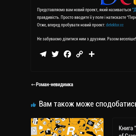
Представляємо вам новий проект, який називається
“Д
правдивість. Просто вводите її у поле і натискаєте “Пе
Отже, вперед пробувати новий проект:
detektor.cc
Не забуваємо ділитися ним з друзями. Разом веселіше!
Te
T
Fa
C
П
le
wi
ce
op
о
gr
tt
bo
y
ді
a
er
ok
Li
ли
Роман-невидимка
m
nk
ти
ся
Вам також може сподобатис
Книга 