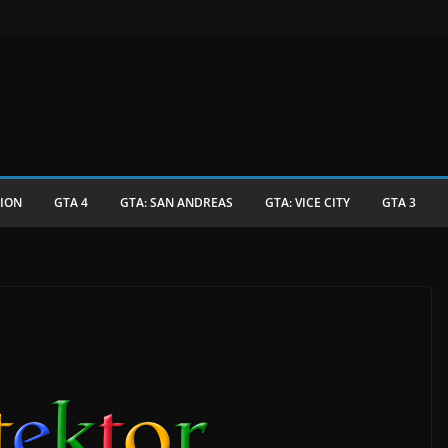
TION
GTA 4
GTA: SAN ANDREAS
GTA: VICE CITY
GTA 3