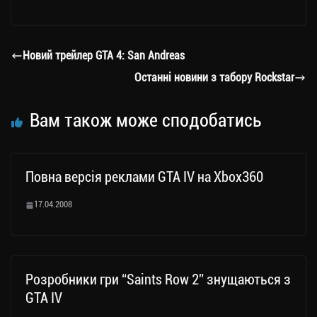
le
wi
ce
op
о
gr
tt
bo
y
ді
a
er
ok
Li
ли
Новий трейлер GTA 4: San Andreas
m
nk
ти
Останні новини з табору Rockstar
ся
Вам також може сподобатись
Повна версія реклами GTA IV на Xbox360
17.04.2008
Розробники гри “Saints Row 2” знущаються з
GTA IV