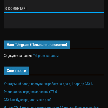
0
КОМЕНТАРІ
Наш Telegram (Посилання оновлено)
Слідкуйте за нашим
Telegram-каналом
Свіжі пости
Канадський завод призупиняє роботу на два дні заради GTA 6
Розпочалося передзамовлення GTA 6
GTA 6 не буде продаватися в росії
Чутки: GTA 6 могла продатися тиражем 39 млн копій всього за вісім