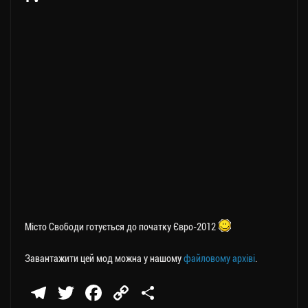
Місто Свободи готується до початку Євро-2012
Завантажити цей мод можна у нашому
файловому архіві
.
Te
T
Fa
C
П