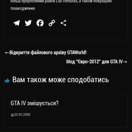
більш пророблений район Las Venturas, а також покращені
пошкодження.
Te
T
Fa
C
П
le
wi
ce
op
о
gr
tt
bo
y
ді
a
er
ok
Li
ли
Відкриття файлового архіву GTAWorld!
m
nk
ти
Мод “Євро-2012” для GTA IV
ся
Вам також може сподобатись
GTA IV змішується?
20.05.2008