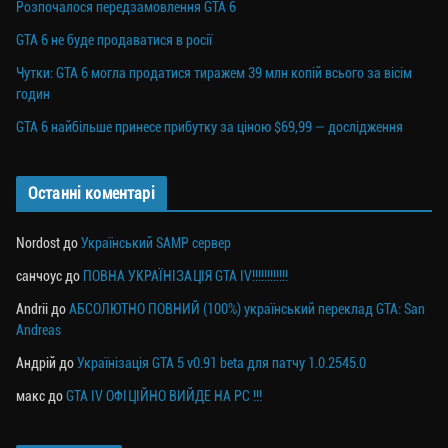
Розпочалося передзамовлення GTA 6
GTA 6 не буде продаватися в росії
Чутки: GTA 6 могла продатися тиражем 39 млн копій всього за вісім
годин
GTA 6 найбільше принесе прибутку за ціною $69,99 — дослідження
Останні коментарі
Nordost
до
Український SAMP сервер
санчоус
до
ПОВНА УКРАЇНІЗАЦІЯ GTA IV!!!!!!!!!!!!
Andrii
до
АБСОЛЮТНО ПОВНИЙ (100%) український переклад GTA: San
Andreas
Андрій
до
Українізація GTA 5 v0.91 beta для патчу 1.0.2545.0
макс
до
GTA IV ОФІЦІЙНО ВИЙДЕ НА PC !!!