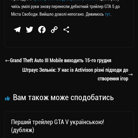
чиїсь умілі руки знову перенесли дебютний трейлер GTA 5 до
Міста Свободи. Вийшло доволі непогано. Дивимось
тут
.
Te
T
Fa
C
П
le
wi
ce
op
о
gr
tt
bo
y
ді
a
er
ok
Li
ли
Grand Theft Auto III Mobile виходить 15-го грудня
m
nk
ти
Штраус Зельнік: У нас із Activison різні підходи до
ся
створення ігор
Вам також може сподобатись
Перший трейлер GTA V українською!
(дубляж)