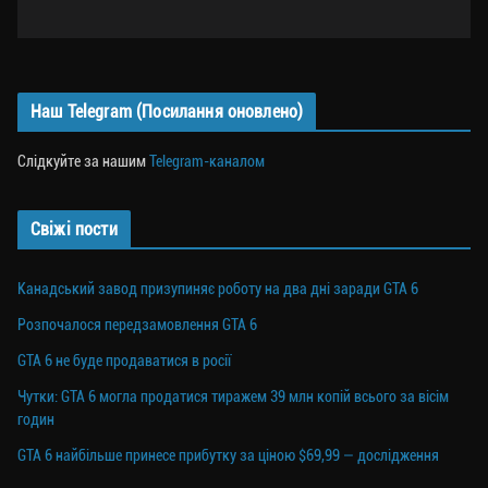
Наш Telegram (Посилання оновлено)
Слідкуйте за нашим
Telegram-каналом
Свіжі пости
Канадський завод призупиняє роботу на два дні заради GTA 6
Розпочалося передзамовлення GTA 6
GTA 6 не буде продаватися в росії
Чутки: GTA 6 могла продатися тиражем 39 млн копій всього за вісім
годин
GTA 6 найбільше принесе прибутку за ціною $69,99 — дослідження