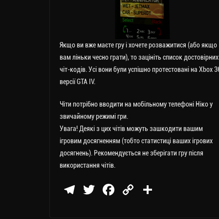
Якщо ви вже маєте гру і хочете розважитися (або якщо
вам ліньки чесно грати), то зацініть список достовірних
чіт-кодів. Усі вони були успішно протестовані на Xbox 3
версії GTA IV.
Чіти потрібно вводити на мобільному телефоні Ніко у
звичайному режимі гри.
Увага! Деякі з цих чітів можуть зашкодити вашим
ігровим досягненням (тобто статистиці ваших ігрових
досягнень). Рекомендується не зберігати гру після
використання чітів.
Te
T
Fa
C
П
le
wi
ce
op
о