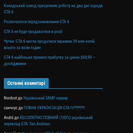
Канадський завод призупиняє роботу на два дні заради
GTA 6
Розпочалося передзамовлення GTA 6
GTA 6 не буде продаватися в росії
Чутки: GTA 6 могла продатися тиражем 39 млн копій
всього за вісім годин
GTA 6 найбільше принесе прибутку за ціною $69,99 —
дослідження
Останні коментарі
Nordost
до
Український SAMP сервер
санчоус
до
ПОВНА УКРАЇНІЗАЦІЯ GTA IV!!!!!!!!!!!!
Andrii
до
АБСОЛЮТНО ПОВНИЙ (100%) український
переклад GTA: San Andreas