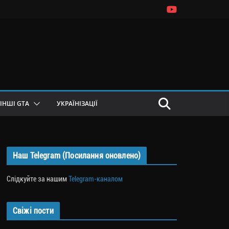
ІНШІ GTA
УКРАЇНІЗАЦІЇ
Наш Telegram (Посилання оновлено)
Слідкуйте за нашим
Telegram-каналом
Свіжі пости