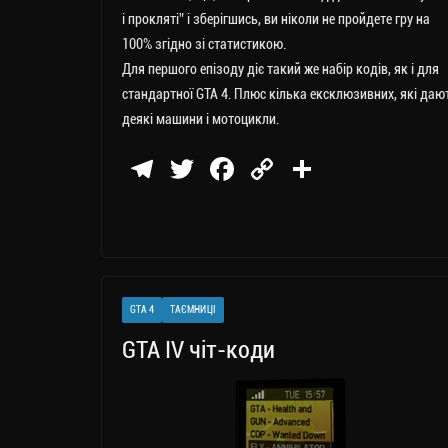
і прокляті” і зберігшись, ви ніколи не пройдете гру на
100% згідно зі статистикою.
Для першого епізоду діє такий же набір кодів, як і для
стандартної GTA 4. Плюс кілька ексклюзивних, які даю
деякі машини і мотоцикли.
Te
T
Fa
C
П
le
wi
ce
op
о
gr
tt
bo
y
ді
a
er
ok
Li
ли
m
nk
ти
GTA 4
ТАЄМНИЦІ
ся
GTA IV чіт-коди