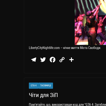
LibertyCityNightlife.com – нічне життя Міста Свободи.
Te
T
Fa
C
П
le
wi
ce
op
о
gr
tt
bo
y
ді
a
er
ok
Li
ли
GTA 4
ТАЄМНИЦІ
m
nk
ти
Чіти для ЗіП
ся
Пам’ятайте, що, використавши код для “GTA 4: Загубле