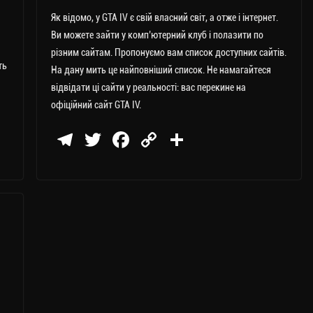
Як відомо, у GTA IV є свій власний світ, а отже і інтернет.
Ви можете зайти у комп’ютерний клуб і полазити по
різним сайтам. Пропонуємо вам список доступних сайтів.
ть
На дану мить це найповніший список. Не намагайтеся
відвідати ці сайти у реальності: вас перекине на
офіційний сайт GTA IV.
Te
T
Fa
C
П
le
wi
ce
op
о
gr
tt
bo
y
ді
a
er
ok
Li
ли
m
nk
ти
ся