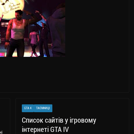
GTA 4
ТАЄМНИЦІ
Список сайтів у ігровому
інтернеті GTA IV
ні