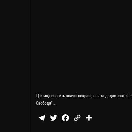
Цей мод вносить значні покращення та додає нові ефект
Свободи”…
Te
T
Fa
C
П
le
wi
ce
op
о