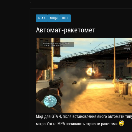
gr
tt
bo
y
ді
a
er
ok
Li
ли
GTA 4
МОДИ
ІНШІ
m
nk
ти
Автомат-ракетомет
ся
Мод для GTA 4, після встановлення якого автомати тип
мікро Узі та MP5 починають стріляти ракетами