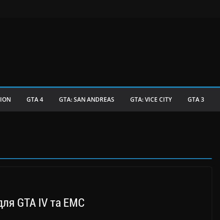
TION
GTA 4
GTA: SAN ANDREAS
GTA: VICE CITY
GTA 3
для GTA IV та ЕМС