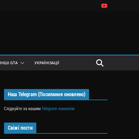
ІНШІ GTA
УКРАЇНІЗАЦІЇ
Наш Telegram (Посилання оновлено)
Слідкуйте за нашим
Telegram-каналом
Свіжі пости