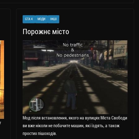
GTA 4
МОДИ
ІНШІ
Порожнє місто
Мод після встановлення, якого на вулицях Міста Свободи
у
ви вже ніколи не побачите машин, які їздять, а також
простих пішоходів.