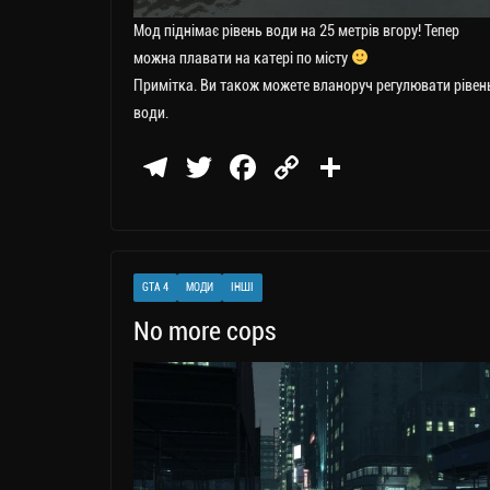
Мод піднімає рівень води на 25 метрів вгору! Тепер
можна плавати на катері по місту
Примітка. Ви також можете вланоруч регулювати рівен
води.
Te
T
Fa
C
П
le
wi
ce
op
о
gr
tt
bo
y
ді
a
er
ok
Li
ли
GTA 4
МОДИ
ІНШІ
m
nk
ти
No more cops
ся