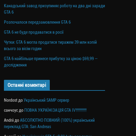
Канадський завод призупиняє роботу на два дні заради
GTA 6
Розпочалося передзамовлення GTA 6
GTA 6 не буде продаватися в росії
Чутки: GTA 6 могла продатися тиражем 39 млн копій
всього за вісім годин
GTA 6 найбільше принесе прибутку за ціною $69,99 —
дослідження
Останні коментарі
Nordost
до
Український SAMP сервер
санчоус
до
ПОВНА УКРАЇНІЗАЦІЯ GTA IV!!!!!!!!!!!!
Andrii
до
АБСОЛЮТНО ПОВНИЙ (100%) український
переклад GTA: San Andreas