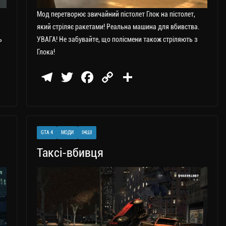
Мод перетворює звичайний пістолет Глок на пістолет,
який стріляє ракетами! Реальна машина для вбивства.
ь
УВАГА! Не забувайте, що полісмени також стріляють з
Глока!
Te
T
Fa
C
П
le
wi
ce
op
о
gr
tt
bo
y
ді
a
er
ok
Li
ли
GTA 4
МОДИ
ІНШІ
m
nk
ти
Таксі-вбивця
ся