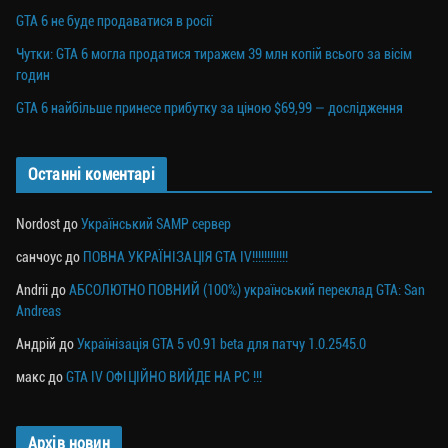
GTA 6 не буде продаватися в росії
Чутки: GTA 6 могла продатися тиражем 39 млн копій всього за вісім
годин
GTA 6 найбільше принесе прибутку за ціною $69,99 — дослідження
Останні коментарі
Nordost
до
Український SAMP сервер
санчоус
до
ПОВНА УКРАЇНІЗАЦІЯ GTA IV!!!!!!!!!!!!
Andrii
до
АБСОЛЮТНО ПОВНИЙ (100%) український переклад GTA: San
Andreas
Андрій
до
Українізація GTA 5 v0.91 beta для патчу 1.0.2545.0
макс
до
GTA IV ОФІЦІЙНО ВИЙДЕ НА PC !!!
Архів новин