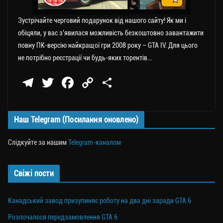
Зустрічайте черговий подарунок від нашого сайту! Як ми і
обіцяли, у вас з’явилася можливість безкоштовно завантажити
повну ПК-версію найкращої гри 2008 року – GTA IV. Для цього
не потрібно реєстрації чи будь-яких торентів…
Te
T
Fa
C
П
le
wi
ce
op
о
gr
tt
bo
y
ді
Наш Telegram (Посилання оновлено)
a
er
ok
Li
ли
m
nk
ти
Слідкуйте за нашим
Telegram-каналом
ся
Свіжі пости
Канадський завод призупиняє роботу на два дні заради GTA 6
Розпочалося передзамовлення GTA 6