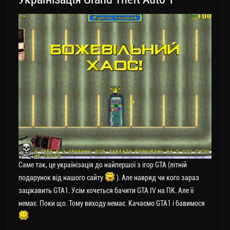
Саме так, це українізація до найпершої з ігор GTA (літній
подарунок від нашого сайту
). Але навряд чи кого зараз
зацікавить GTA1. Усім хочеться бачити GTA IV на ПК. Але її
немає. Поки що. Тому виходу немає. Качаємо GTA1 і бавимося