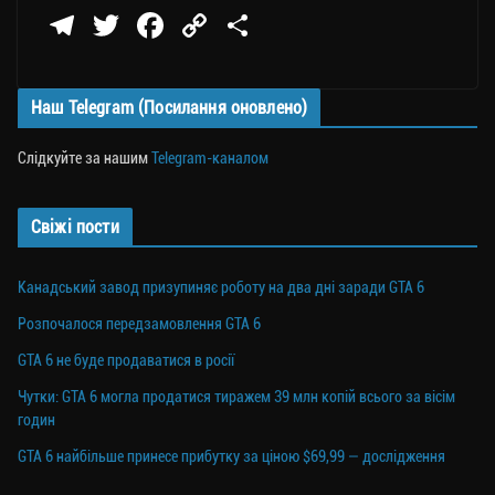
Te
T
Fa
C
П
le
wi
ce
op
о
gr
tt
bo
y
ді
Наш Telegram (Посилання оновлено)
a
er
ok
Li
ли
m
nk
ти
Слідкуйте за нашим
Telegram-каналом
ся
Свіжі пости
Канадський завод призупиняє роботу на два дні заради GTA 6
Розпочалося передзамовлення GTA 6
GTA 6 не буде продаватися в росії
Чутки: GTA 6 могла продатися тиражем 39 млн копій всього за вісім
годин
GTA 6 найбільше принесе прибутку за ціною $69,99 — дослідження