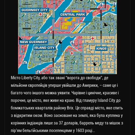
Місто Liberty City, або так звані “ворота до свободи”, де
мільйони європейців уперше увійшли до Америки, – саме це і
багато чого іншого можна уявити. Чарівне і цинічне, красиве і
порочне, це місто, яке живе на краю. Від гламуру Island City до
бомжатських кварталів району Brix. Це справді місто, яке спить
з відкритим оком. Воно засноване на землі, яка була куплена у
корінних індіанців лише за 37 доларів, баррель меду та мішок з
пір’ям бельгійськими поселенцями у 1603 році…