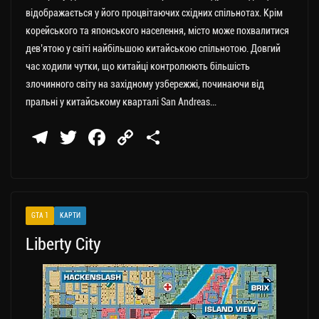
відображається у його процвітаючих східних спільнотах. Крім
корейського та японського населення, місто може похвалитися
дев’ятою у світі найбільшою китайською спільнотою. Довгий
час ходили чутки, що китайці контролюють більшість
злочинного світу на західному узбережжі, починаючи від
пральні у китайському кварталі San Andreas…
Te
T
Fa
C
П
le
wi
ce
op
о
gr
tt
bo
y
ді
a
er
ok
Li
ли
GTA 1
КАРТИ
m
nk
ти
Liberty City
ся