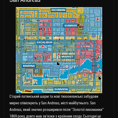
Старий латинський шарм та нові тихоокеанські забудови
мирно співіснують у San Andreas, місті майбутнього. San
Andreas, який значно розширився після “Золотої лихоманки”
1869 року, довго мав зв’язки з країнами сходу. Сьогодні це