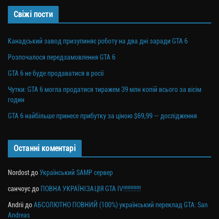
ся
Свіжі пости
Канадський завод призупиняє роботу на два дні заради GTA 6
Розпочалося передзамовлення GTA 6
GTA 6 не буде продаватися в росії
Чутки: GTA 6 могла продатися тиражем 39 млн копій всього за вісім
годин
GTA 6 найбільше принесе прибутку за ціною $69,99 — дослідження
Останні коментарі
Nordost
до
Український SAMP сервер
санчоус
до
ПОВНА УКРАЇНІЗАЦІЯ GTA IV!!!!!!!!!!!!
Andrii
до
АБСОЛЮТНО ПОВНИЙ (100%) український переклад GTA: San
Andreas