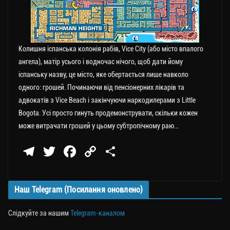
Колишня іспанська колонія рабів, Vice City (або місто впалого
ангела), матір усього і водночас нічого, щоб дати йому
іспанську назву, це місто, яке обертається лише навколо
одного: грошей. Починаючи від пенсіонерних лікарів та
адвокатів з Vice Beach і закінчуючи наркодилерами з Little
Bogota. Усі просто гинуть продемонструвати, скільки кожен
може витрачати грошей у цьому субтропічному раю…
Te
T
Fa
C
П
le
wi
ce
op
о
gr
tt
bo
y
ді
Наш Telegram (Посилання оновлено)
a
er
ok
Li
ли
m
nk
ти
Слідкуйте за нашим
Telegram-каналом