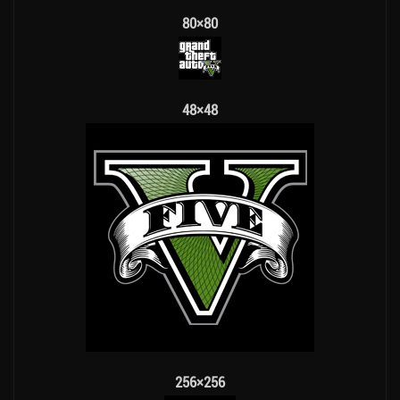
80×80
48×48
256×256