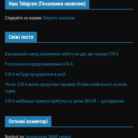
Наш Telegram (Посилання оновлено)
Слідкуйте за нашим
Telegram-каналом
Свіжі пости
Канадський завод призупиняє роботу на два дні заради GTA 6
Розпочалося передзамовлення GTA 6
GTA 6 не буде продаватися в росії
Чутки: GTA 6 могла продатися тиражем 39 млн копій всього за вісім
годин
GTA 6 найбільше принесе прибутку за ціною $69,99 — дослідження
Останні коментарі
Nordost
до
Український SAMP сервер