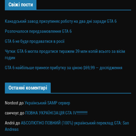
Свіжі пости
Канадський завод призупиняє роботу на два дні заради GTA 6
Розпочалося передзамовлення GTA 6
GTA 6 не буде продаватися в росії
Чутки: GTA 6 могла продатися тиражем 39 млн копій всього за вісім
годин
GTA 6 найбільше принесе прибутку за ціною $69,99 — дослідження
Останні коментарі
Nordost
до
Український SAMP сервер
санчоус
до
ПОВНА УКРАЇНІЗАЦІЯ GTA IV!!!!!!!!!!!!
Andrii
до
АБСОЛЮТНО ПОВНИЙ (100%) український переклад GTA: San
Andreas