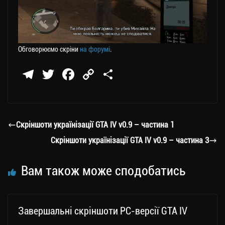
Обговорюємо скріни
на форумі
.
Te
T
Fa
C
П
le
wi
ce
op
о
gr
tt
bo
y
ді
a
er
ok
Li
ли
Скріншоти українізації GTA IV v0.9 – частина 1
m
nk
ти
Скріншоти українізації GTA IV v0.9 – частина 3
ся
Вам також може сподобатись
Завершальні скріншоти PC-версії GTA IV