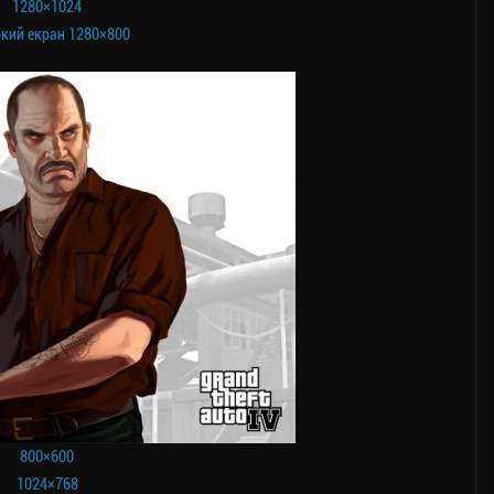
1280×1024
кий екран 1280×800
800×600
1024×768