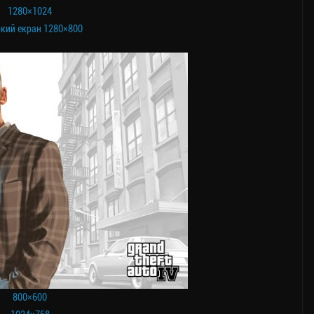
1280×1024
кий екран 1280×800
800×600