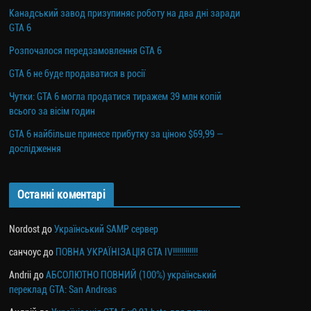
Канадський завод призупиняє роботу на два дні заради
GTA 6
Розпочалося передзамовлення GTA 6
GTA 6 не буде продаватися в росії
Чутки: GTA 6 могла продатися тиражем 39 млн копій
всього за вісім годин
GTA 6 найбільше принесе прибутку за ціною $69,99 —
дослідження
Останні коментарі
Nordost
до
Український SAMP сервер
санчоус
до
ПОВНА УКРАЇНІЗАЦІЯ GTA IV!!!!!!!!!!!!
Andrii
до
АБСОЛЮТНО ПОВНИЙ (100%) український
переклад GTA: San Andreas