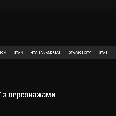
TION
GTA 4
GTA: SAN ANDREAS
GTA: VICE CITY
GTA 3
V з персонажами