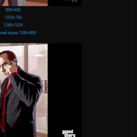
800×600
1024×768
1280×1024
кий екран 1280×800