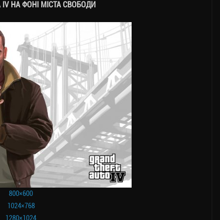
 IV НА ФОНІ МІСТА СВОБОДИ
800×600
1024×768
1280×1024