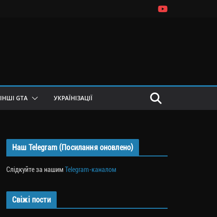
ІНШІ GTA
УКРАЇНІЗАЦІЇ
Наш Telegram (Посилання оновлено)
Слідкуйте за нашим
Telegram-каналом
Свіжі пости