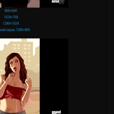
800×600
1024×768
1280×1024
кий екран 1280×800