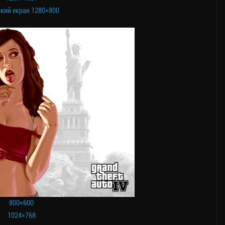
кий екран 1280×800
800×600
1024×768