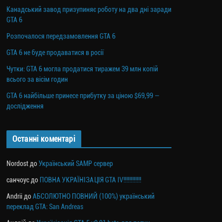
Канадський завод призупиняє роботу на два дні заради
GTA 6
Розпочалося передзамовлення GTA 6
GTA 6 не буде продаватися в росії
Чутки: GTA 6 могла продатися тиражем 39 млн копій
всього за вісім годин
GTA 6 найбільше принесе прибутку за ціною $69,99 —
дослідження
Останні коментарі
Nordost
до
Український SAMP сервер
санчоус
до
ПОВНА УКРАЇНІЗАЦІЯ GTA IV!!!!!!!!!!!!
Andrii
до
АБСОЛЮТНО ПОВНИЙ (100%) український
переклад GTA: San Andreas