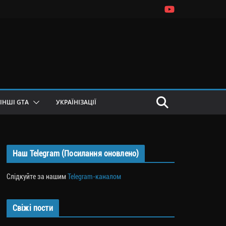
ІНШІ GTA
УКРАЇНІЗАЦІЇ
Наш Telegram (Посилання оновлено)
Слідкуйте за нашим
Telegram-каналом
Свіжі пости