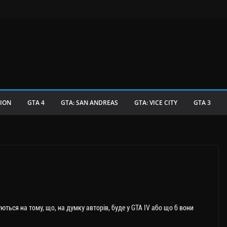
TION
GTA 4
GTA: SAN ANDREAS
GTA: VICE CITY
GTA 3
ться на тому, що, на думку авторів, буде у GTA IV або що б вони