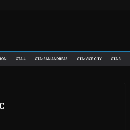
TION
GTA 4
GTA: SAN ANDREAS
GTA: VICE CITY
GTA 3
МС