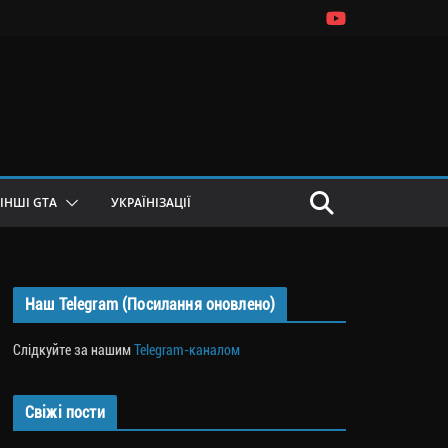
ІНШІ GTA
УКРАЇНІЗАЦІЇ
Наш Telegram (Посилання оновлено)
Слідкуйте за нашим
Telegram-каналом
Свіжі пости