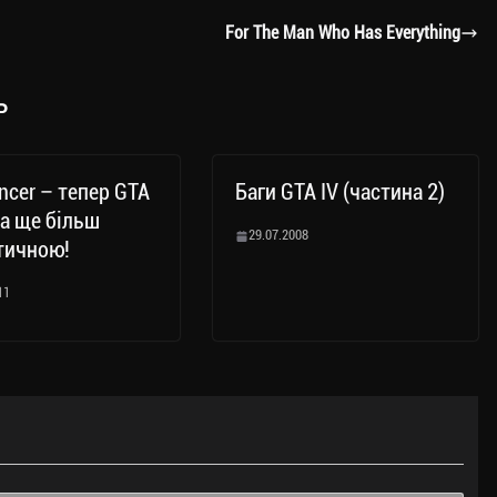
For The Man Who Has Everything
ь
ncer – тепер GTA
Баги GTA IV (частина 2)
ла ще більш
29.07.2008
тичною!
11