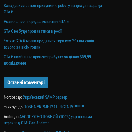
Канадський завод призупиняє роботу на два дні заради
GTA 6
Розпочалося передзамовлення GTA 6
GTA 6 не буде продаватися в росії
Чутки: GTA 6 могла продатися тиражем 39 млн копій
всього за вісім годин
GTA 6 найбільше принесе прибутку за ціною $69,99 —
дослідження
Останні коментарі
Nordost
до
Український SAMP сервер
санчоус
до
ПОВНА УКРАЇНІЗАЦІЯ GTA IV!!!!!!!!!!!!
Andrii
до
АБСОЛЮТНО ПОВНИЙ (100%) український
переклад GTA: San Andreas