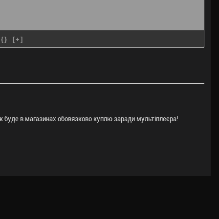
{}
[+]
Як буде в магазинах обовязково куплю заради мультіплеєра!