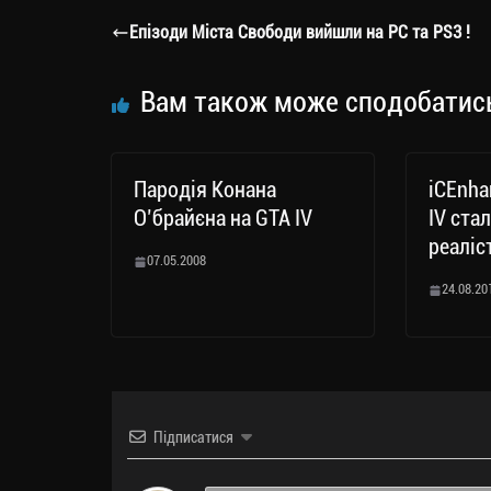
a
er
ok
Li
ли
Епізоди Міста Свободи вийшли на PC та PS3 !
m
nk
ти
ся
Вам також може сподобатис
Пародія Конана
iCEnha
О’брайєна на GTA IV
IV ста
реаліс
07.05.2008
24.08.20
Підписатися