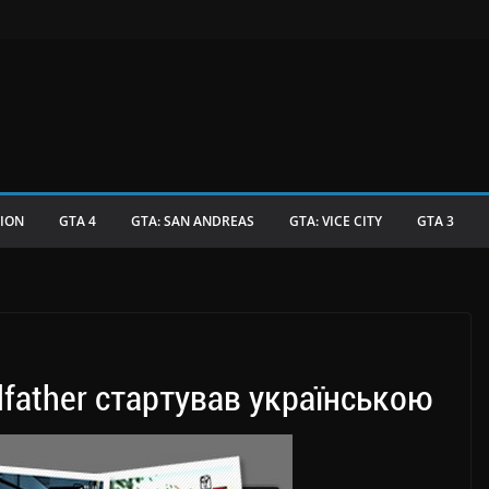
TION
GTA 4
GTA: SAN ANDREAS
GTA: VICE CITY
GTA 3
ather стартував українською