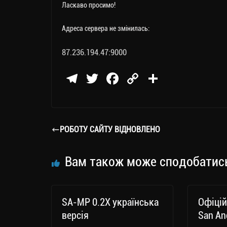
Ласкаво просимо!
Адреса сервера не змінилась:
87.236.194.47:9000
Te
T
Fa
C
П
le
wi
ce
op
о
gr
tt
bo
y
ді
a
er
ok
Li
ли
РОБОТУ САЙТУ ВІДНОВЛЕНО
m
nk
ти
ся
Вам також може сподобатис
SA-MP 0.2X українська
Офіцій
версія
San An