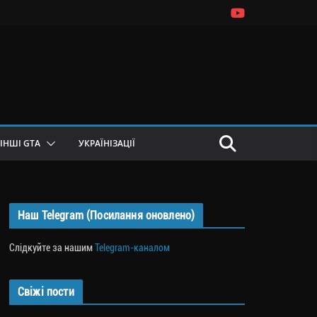
ІНШІ GTA
УКРАЇНІЗАЦІЇ
Наш Telegram (Посилання оновлено)
Слідкуйте за нашим
Telegram-каналом
Свіжі пости