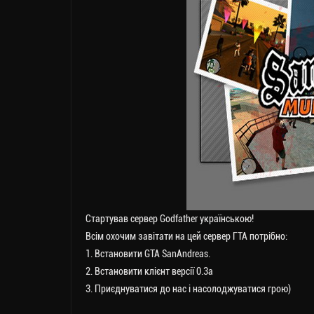
Стартував сервер Godfather українською!
Всім охочим завітати на цей сервер ГТА потрібно:
1. Встановити GTA SanAndreas.
2. Встановити клієнт версії 0.3a
3. Приєднуватися до нас і насолоджуватися грою)