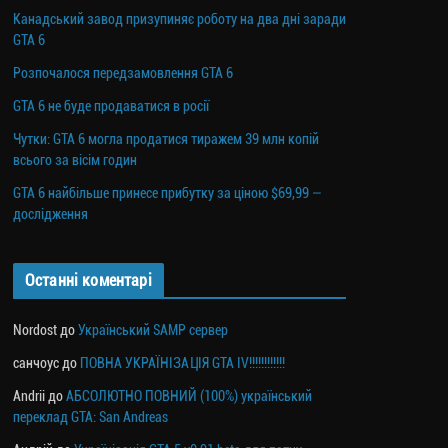
Канадський завод призупиняє роботу на два дні заради
GTA 6
Розпочалося передзамовлення GTA 6
GTA 6 не буде продаватися в росії
Чутки: GTA 6 могла продатися тиражем 39 млн копій
всього за вісім годин
GTA 6 найбільше принесе прибутку за ціною $69,99 —
дослідження
Останні коментарі
Nordost
до
Український SAMP сервер
санчоус
до
ПОВНА УКРАЇНІЗАЦІЯ GTA IV!!!!!!!!!!!!
Andrii
до
АБСОЛЮТНО ПОВНИЙ (100%) український
переклад GTA: San Andreas