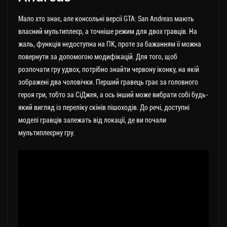
Мало хто знає, але консольні версії GTA: San Andreas мають
власний мультиплеєр, а точніше режим для двох гравців. На
жаль, функція недоступна на ПК, проте за бажанням її можна
повернути за допомогою модифікацій. Для того, щоб
розпочати гру удвох, потрібно знайти червону іконку, на якій
зображені два чоловічки. Перший гравець грає за головного
героя гри, тобто за СіДжея, а ось інший може вибрати собі будь-
який вигляд із переліку скінів пішоходів. До речі, доступні
моделі гравців залежать від локації, де ви почали
мультиплеєрну гру.