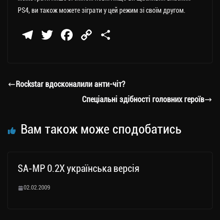
PS4, ви також можете зіграти у цей режим зі своїм другом.
Te
T
Fa
C
П
le
wi
ce
op
о
gr
tt
bo
y
ді
a
er
ok
Li
ли
Rockstar вдосконалили анти-чіт?
m
nk
ти
Спеціальні здібності головних героїв
ся
Вам також може сподобатись
SA-MP 0.2X українська версія
02.02.2009