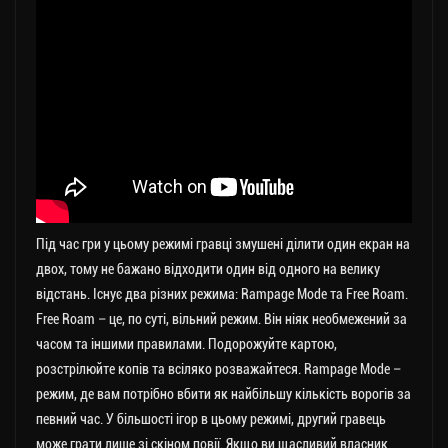
Під час гри у цьому режимі гравці змушені ділити один екран на
двох, тому не бажано відходити один від одного на велику
відстань. Існує два різних режима: Rampage Mode та Free Roam.
Free Roam – це, по суті, вільний режим. Він ніяк необмежений за
часом та іншими правилами. Подорожуйте картою,
розстрілюйте копів та всіляко розважайтеся. Rampage Mode –
режим, де вам потрібно вбити як найбільшу кількість ворогів за
певний час. У більшості ігор в цьому режимі, другий гравець
може грати лише зі скіном повії. Якщо ви щасливий власник