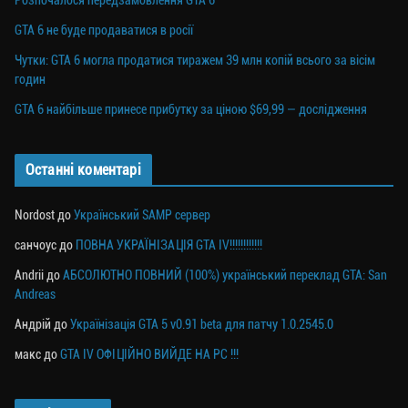
Розпочалося передзамовлення GTA 6
GTA 6 не буде продаватися в росії
Чутки: GTA 6 могла продатися тиражем 39 млн копій всього за вісім
годин
GTA 6 найбільше принесе прибутку за ціною $69,99 — дослідження
Останні коментарі
Nordost
до
Український SAMP сервер
санчоус
до
ПОВНА УКРАЇНІЗАЦІЯ GTA IV!!!!!!!!!!!!
Andrii
до
АБСОЛЮТНО ПОВНИЙ (100%) український переклад GTA: San
Andreas
Андрій
до
Українізація GTA 5 v0.91 beta для патчу 1.0.2545.0
макс
до
GTA IV ОФІЦІЙНО ВИЙДЕ НА PC !!!