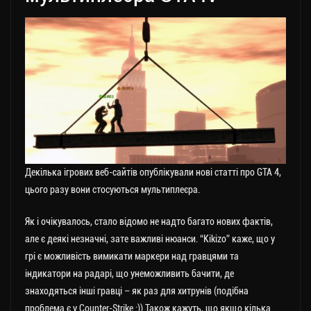
Декілька ігрових веб-сайтів опублікували нові статті про GTA 4,
цього разу вони стосуються мультиплеєра.
Як і очікувалось, стало відомо не надто багато нових фактів,
але є деякі незначні, зате важливі нюанси. “Kikizo” каже, що у
грі є можливість вимикати маркери над гравцями та
індикатори на радарі, що унеможливить бачити, де
знаходяться інші гравці – як раз для хитрунів (подібна
проблема є у Counter-Strike :)) Також кажуть, що якщо кілька