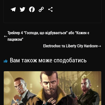
Te
T
Fa
C
П
le
wi
ce
op
о
gr
tt
bo
y
ді
a
er
ok
Li
ли
Трейлер 4 “Господи, що відбувається” або “Кожен є
m
nk
ти
пацюком”
ся
Electrochoc та Liberty City Hardcore
Вам також може сподобатись