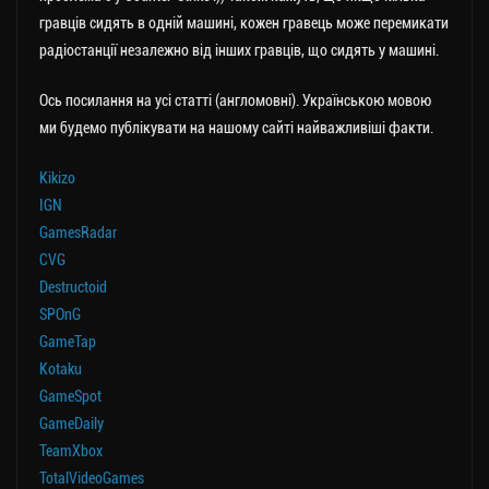
гравців сидять в одній машині, кожен гравець може перемикати
радіостанції незалежно від інших гравців, що сидять у машині.
Ось посилання на усі статті (англомовні). Українською мовою
ми будемо публікувати на нашому сайті найважливіші факти.
Kikizo
IGN
GamesRadar
CVG
Destructoid
SPOnG
GameTap
Kotaku
GameSpot
GameDaily
TeamXbox
TotalVideoGames