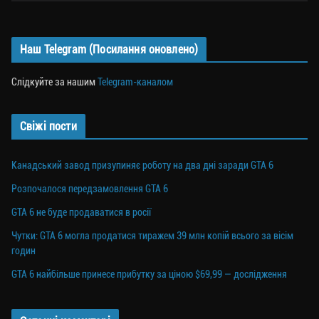
Наш Telegram (Посилання оновлено)
Слідкуйте за нашим
Telegram-каналом
Свіжі пости
Канадський завод призупиняє роботу на два дні заради GTA 6
Розпочалося передзамовлення GTA 6
GTA 6 не буде продаватися в росії
Чутки: GTA 6 могла продатися тиражем 39 млн копій всього за вісім
годин
GTA 6 найбільше принесе прибутку за ціною $69,99 — дослідження