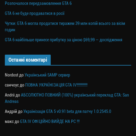
Розпочалося передзамовлення GTA 6
GTA 6 не буде продаватися в росії
Чутки: GTA 6 могла продатися тиражем 39 млн копій всього за вісім
годин
GTA 6 найбільше принесе прибутку за ціною $69,99 — дослідження
Останні коментарі
Nordost
до
Український SAMP сервер
санчоус
до
ПОВНА УКРАЇНІЗАЦІЯ GTA IV!!!!!!!!!!!!
Andrii
до
АБСОЛЮТНО ПОВНИЙ (100%) український переклад GTA: San
Andreas
Андрій
до
Українізація GTA 5 v0.91 beta для патчу 1.0.2545.0
макс
до
GTA IV ОФІЦІЙНО ВИЙДЕ НА PC !!!