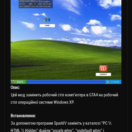
Опис:
Цей мод замінить робочий стіл комп’ютера в GTA4 на робочий
стіл операційної системи Windows XP.
Встановлення:
За допомогою програми SparkIV замініть у каталозі “PC \\
HTML \\ Hidden” файли “oscafe.whm”, “osdefault.whm” і