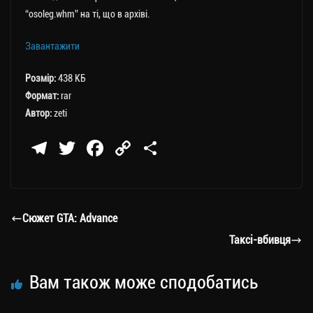
“osoleg.whm” на ті, що в архіві.
Завантажити
Розмір:
438 КБ
Формат:
rar
Автор:
zeti
Te
T
Fa
C
П
le
wi
ce
op
о
gr
tt
bo
y
ді
a
er
ok
Li
ли
Сюжет GTA: Advance
m
nk
ти
Таксі-вбивця
ся
Вам також може сподобатись