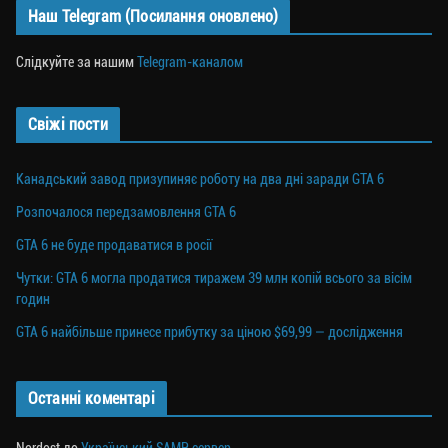
Наш Telegram (Посилання оновлено)
Слідкуйте за нашим
Telegram-каналом
Свіжі пости
Канадський завод призупиняє роботу на два дні заради GTA 6
Розпочалося передзамовлення GTA 6
GTA 6 не буде продаватися в росії
Чутки: GTA 6 могла продатися тиражем 39 млн копій всього за вісім
годин
GTA 6 найбільше принесе прибутку за ціною $69,99 — дослідження
Останні коментарі
Nordost
до
Український SAMP сервер