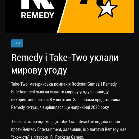
ІНШЕ
Remedy і Take-Two уклали
мирову угоду
Take-Two, материнська компанія Rockstar Games, і Remedy
Entertainment змогли укласти мирову угоду з приводу
використання літери R у логотипі.
За словами представника
Remedy, ситуація вирішилася ще наприкінці 2023 року.
16 січня стало відомо, що Take-Two Interactive подала позов
проти Remedy Entertainment, заявивши, що логотип Remedy має
“схожість” з літерою “R” Rockstar Games.