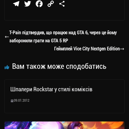
Te
T
Fa
C
П
le
wi
ce
op
о
gr
tt
bo
y
ді
a
er
ok
Li
ли
T-Pain підтвердив, що працює над GTA 6, через це йому
m
nk
ти
заборонили грати на GTA 5 RP
ся
Геймплей Vice City Nextgen Edition
Вам також може сподобатись
Шпалери Rockstar у стилі коміксів
09.01.2012