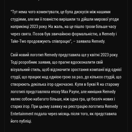
“Тут нема чого коментувати, це була дискусія між нашими
студіями, але ми її повністю вирішили та дійшли мирової угоди
наприкінці 2023 року. На жаль, на це пішло трохи більше часу
через свята. Позов був звичайною формальністю, а Remedy і
Take-Two продовжують співпрацю”, – заявила Remedy.
Свій новий логотип Remedy представила ще у квітні 2023 року.
Тоді розробник заявив, що прагне вдосконалити свій
візуальний стиль, щоб відзначити зростання компанії від однієї
студії, що працює над однією грою за раз, до кількох студій, що
створюють декілька ігор одночасно. Куля в букві R на старому
логотипі представляла епоху Max Payne, але нинішня Remedy
являє собою набагато більше, ніж одна гра, це безліч нових і
старих ігор. При цьому заявку на реєстрацію логотипа Remedy
Entertainment подала через місяць після того, як представила
його публіці.