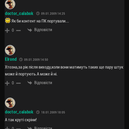
doctor_calabok
09.01.2009 14:25
Як би контент на ПК портували….
Відповісти
0
Elrond
09.01.2009 14:50
Хтозна,за рік після виходу,коли вони матимуть таких ще пару штук
може й портують.А може й ні.
Відповісти
0
doctor_calabok
18.01.2009 18:05
А так круті скріни!
Відповісти
0