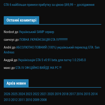
GTA 6 найбільше принесе прибутку за ціною $69,99 — дослідження
Останні коментарі
Nordost
до
Український SAMP сервер
санчоус
до
ПОВНА УКРАЇНІЗАЦІЯ GTA IV!!!!!!!!!!!!
Andrii
до
АБСОЛЮТНО ПОВНИЙ (100%) український переклад GTA: San
Andreas
Андрій
до
Українізація GTA 5 v0.91 beta для патчу 1.0.2545.0
макс
до
GTA IV ОФІЦІЙНО ВИЙДЕ НА PC !!!
Архів новин
2026
2025
2024
2023
2022
2021
2020
2019
2018
2017
2016
2015
2014
2013
2012
2011
2010
2009
2008