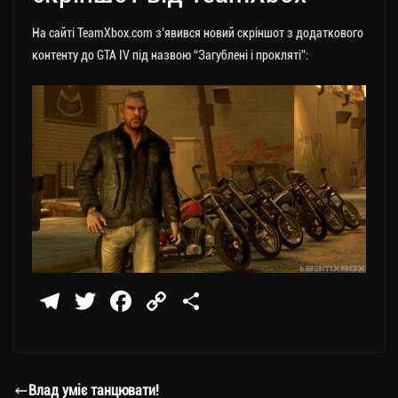
На сайті TeamXbox.com з’явився новий скріншот з додаткового
контенту до GTA IV під назвою “Загублені і прокляті”:
Te
T
Fa
C
П
le
wi
ce
op
о
gr
tt
bo
y
ді
a
er
ok
Li
ли
Влад уміє танцювати!