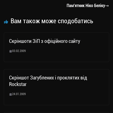
m
nk
ти
Пам’ятник Ніко Беліку
ся
Вам також може сподобатись
Скріншоти ЗіП з офіційного сайту
03.02.2009
Скріншот Загублених і проклятих від
Rockstar
24.01.2009