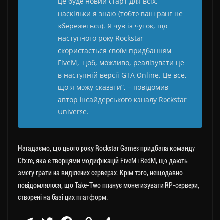
це буде новий старт для всіх,
наскільки я знаю (тобто ваш ранг не
збережеться). Я чув із чуток, що
наступного року Rockstar
скористається своїм придбанням
FiveM, щоб, можливо, реалізувати це
в наступній версії GTA Online. Це все,
що я можу сказати”, – повідомив
автор інсайдерського каналу Rockstar
Universe.
Нагадаємо, що цього року Rockstar Games придбала команду
Cfx.re, яка є творцями модифікацій FiveM і RedM, що дають
змогу грати на виділених серверах. Крім того, нещодавно
повідомлялося, що Take-Two планує монетизувати RP-сервери,
створені на базі цих платформ.