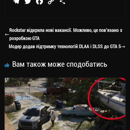
Te
T
Fa
C
П
le
wi
ce
op
о
gr
tt
bo
y
ді
a
er
ok
Li
ли
Rockstar відкрила нові вакансії. Можливо, це пов’язано з
m
nk
ти
розробкою GTA
ся
Модер додав підтримку технологій DLAA і DLSS до GTA 5
Вам також може сподобатись