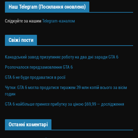
Наш Telegram (Посилання оновлено)
Слідкуйте за нашим
Telegram-каналом
Свіжі пости
Канадський завод призупиняє роботу на два дні заради GTA 6
Розпочалося передзамовлення GTA 6
GTA 6 не буде продаватися в росії
Чутки: GTA 6 могла продатися тиражем 39 млн копій всього за вісім
годин
GTA 6 найбільше принесе прибутку за ціною $69,99 — дослідження
Останні коментарі