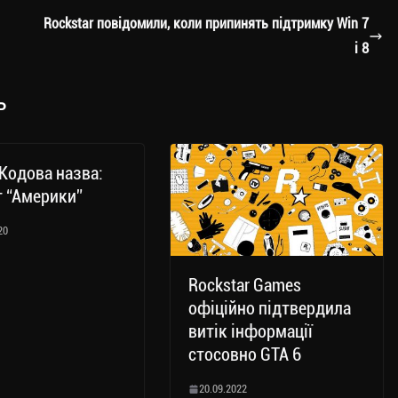
Rockstar повідомили, коли припинять підтримку Win 7
і 8
ь
 Кодова назва:
 “Америки”
20
Rockstar Games
офіційно підтвердила
витік інформації
стосовно GTA 6
20.09.2022