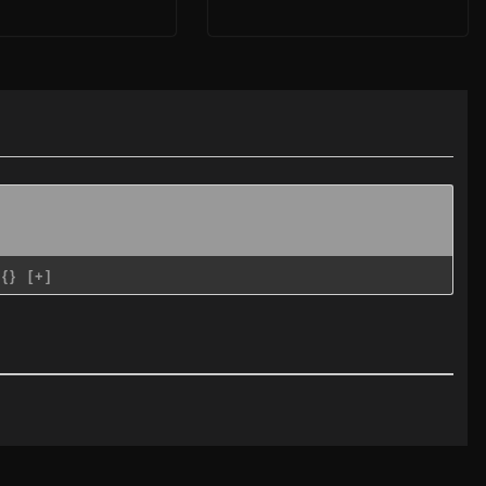
{}
[+]