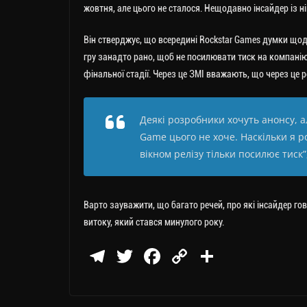
жовтня, але цього не сталося.
Нещодавно інсайдер із ні
Він стверджує, що всередині Rockstar Games думки щод
гру занадто рано, щоб не посилювати тиск на компанію.
фінальної стадії. Через це ЗМІ вважають, що через це р
Деякі розробники хочуть анонсу, а
Game цього не хоче. Наскільки я р
вікном релізу тільки посилює тиск”,
Варто зауважити, що багато речей, про які інсайдер го
витоку, який стався минулого року.
Te
T
Fa
C
П
le
wi
ce
op
о
gr
tt
bo
y
ді