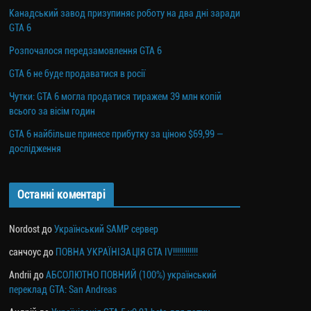
Канадський завод призупиняє роботу на два дні заради
GTA 6
Розпочалося передзамовлення GTA 6
GTA 6 не буде продаватися в росії
Чутки: GTA 6 могла продатися тиражем 39 млн копій
всього за вісім годин
GTA 6 найбільше принесе прибутку за ціною $69,99 —
дослідження
Останні коментарі
Nordost
до
Український SAMP сервер
санчоус
до
ПОВНА УКРАЇНІЗАЦІЯ GTA IV!!!!!!!!!!!!
Andrii
до
АБСОЛЮТНО ПОВНИЙ (100%) український
переклад GTA: San Andreas