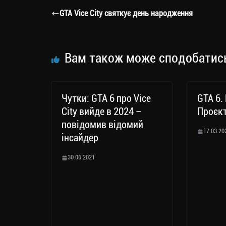
a
er
ok
Li
ли
GTA Vice City святкує день народження
m
nk
ти
ся
Вам також може сподобатис
Чутки: GTA 6 про Vice
GTA 6.
City вийде в 2024 –
Проєкт
повідомив відомий
17.03.20
інсайдер
30.06.2021