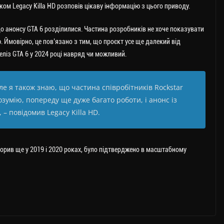
ком Legacy Killa HD розповів цікаву інформацію з цього приводу.
о анонсу GTA 6 розділилися. Частина розробників не хоче показувати
 Ймовірно, це пов’язано з тим, що проєкт усе ще далекий від
еліз GTA 6 у 2024 році навряд чи можливий.
ле я також знаю, що частина співробітників Rockstar
озумію, попереду ще дуже багато роботи, і анонс із
 – повідомив Legacy Killa HD.
ворив ще у 2019 і 2020 роках, було підтверджено в масштабному