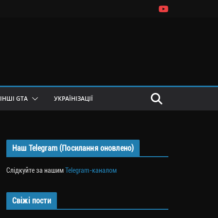
ІНШІ GTA
УКРАЇНІЗАЦІЇ
Наш Telegram (Посилання оновлено)
Слідкуйте за нашим
Telegram-каналом
Свіжі пости