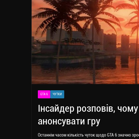
GTA 6
ЧУТКИ
Інсайдер розповів, чому
анонсувати гру
Останнім часом кількість чуток щодо GTA 6 значно зр