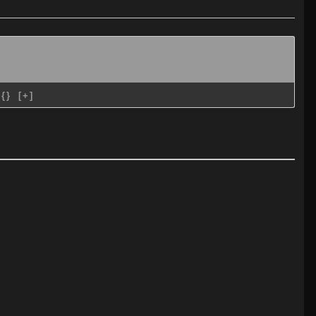
{}
[+]