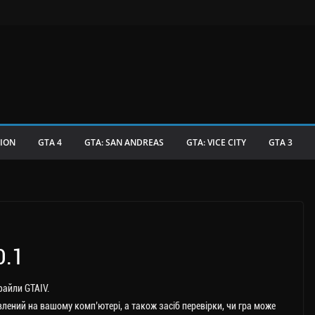
TION
GTA 4
GTA: SAN ANDREAS
GTA: VICE CITY
GTA 3
0.1
айли GTAIV.
влений на вашому комп’ютері, а також засіб перевірки, чи гра може