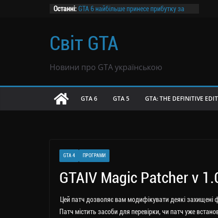
Перейти
Останні:
GTA 6 найбільше принесе прибутку за
ціною $69,99 — дослідження
до
Канадський завод призупиняє роботу
вмісту
Світ GTA
на два дні заради GTA 6
Розпочалося передзамовлення GTA 6
GTA 6 не буде продаватися в росії
Новини про GTA українською
Чутки: GTA 6 могла продатися тиражем
39 млн копій всього за вісім годин
GTA 6
GTA 5
GTA: THE DEFINITIVE EDI
GTA 4
ПРОГРАМИ
GTAIV Magic Patcher v 1.
Цей патч дозволяє вам модифікувати деякі захищені ф
Патч містить засоби для перевірки, чи патч уже встано