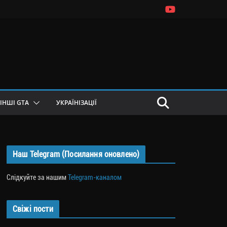
ІНШІ GTA
УКРАЇНІЗАЦІЇ
Наш Telegram (Посилання оновлено)
Слідкуйте за нашим
Telegram-каналом
Свіжі пости