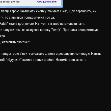
 папці з грою і натисніть кнопку “Validate Files”, щоб перевірити, чи
атч, то з’явиться повідомлення про це.
 Patch” стане доступною. Натисніть її, щоб встановити патч.
же запуститися, натиснувши кнопку “Verify”. Програма використовує
гра.
 натисніть “Recover”.
й папці з грою з’явиться багато файлів з розширенням *.magic. Навіть
 щоб “обдурити” захист ігрових файлів. Натомість ви можете