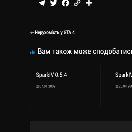
Te
T
Fa
C
П
le
wi
ce
op
о
gr
tt
bo
y
ді
a
er
ok
Li
ли
Нерухомість у GTA 4
m
nk
ти
ся
Вам також може сподобатис
SparkIV 0.5.4
SparkI
07.01.2009
25.04.20