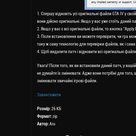
1. Спершу відновіть усі оригінальні файли GTA IV у своїй
вони дійсно оригінальні. Якщо у вас уже стоїть даний п
2. Якщо у вас є всі оригінальні файли, то кнопка “Apply
3. Після встановлення ви можете перевірити, чи гра мо
таку ж саму технологію для перевірки файлів, як і сама 
4. Щоб видалити патч і відновити всі оригінальні файли,
Увага! Після того, як ви встановили даний патч, у ваші
не думайте їх змінювати. Адже вони потрібні для того,
змінювати звичайні ігрові файли.
Завантажити
Розмір:
26 КБ
Формат:
zip
Автор:
Aru