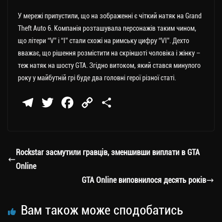
У мережі припустили, що на зображенні є чіткий натяк на Grand
Theft Auto 6. Компанія розташувала персонажів таким чином,
що літери “V” і “I” стали схожі на римську цифру “VI”. Дехто
вважає, що рішення розмістити на скріншоті чоловіка і жінку –
теж натяк на шосту GTA. Згідно витоком, який стався минулого
року у майбутній грі буде два головні герої різної статі.
Te
T
Fa
C
П
le
wi
ce
op
о
gr
tt
bo
y
ді
a
er
ok
Li
ли
Rockstar засмутили гравців, зменшивши виплати в GTA
m
nk
ти
Online
ся
GTA Online виповнилося десять років
Вам також може сподобатись