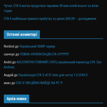
Чутки: GTA 6 могла продатися тиражем 39 млн копій всього за вісім
годин
GTA 6 найбільше принесе прибутку за ціною $69,99 — дослідження
Останні коментарі
Nordost
до
Український SAMP сервер
санчоус
до
ПОВНА УКРАЇНІЗАЦІЯ GTA IV!!!!!!!!!!!!
Andrii
до
АБСОЛЮТНО ПОВНИЙ (100%) український переклад GTA: San
Andreas
Андрій
до
Українізація GTA 5 v0.91 beta для патчу 1.0.2545.0
макс
до
GTA IV ОФІЦІЙНО ВИЙДЕ НА PC !!!
Архів новин