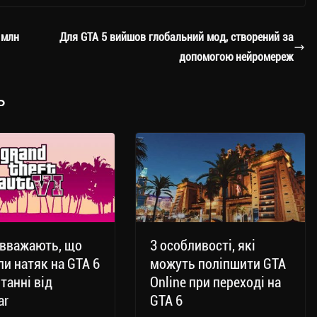
 млн
Для GTA 5 вийшов глобальний мод, створений за
допомогою нейромереж
ь
 вважають, що
3 особливості, які
и натяк на GTA 6
можуть поліпшити GTA
ітанні від
Online при переході на
ar
GTA 6