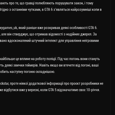
ають про те, що гравці полюбляють порушувати закон, і тому
гідно з останніми чутками, в GTA 6 з’являться найрозумніші копи в
xygames_uk, який раніше вже розкривав деякі особливості GTA 6.
 але він стверджує, що отримав відомості з надійних джерел. За
зовано вдосконалений штучний інтелект для управління неігровими
найбільше це вплине на роботу поліції. Під час погонь вони стануть
 деякі звички геймерів. Навіть якщо ви втечете від погоні, ваші
 зробить наступну погоню складнішою.
kstar, проте ніякої додаткової інформації про проєкт розробники не
 відбутися вже у вересні, коли GTA 5 відзначатиме своє 10-річчя.