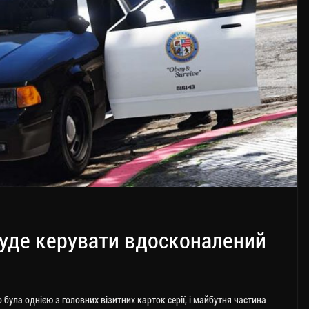
буде керувати вдосконалений
o була однією з головних візитних карток серії, і майбутня частина