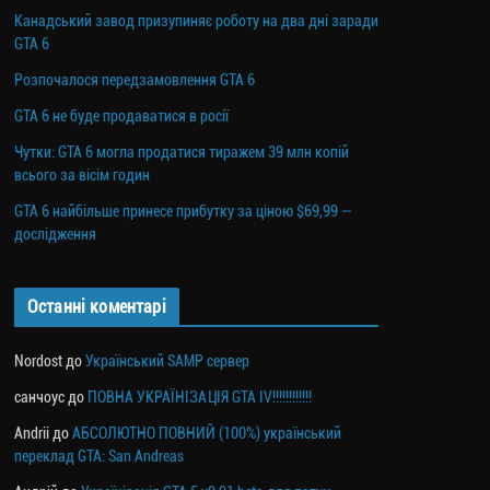
Канадський завод призупиняє роботу на два дні заради
GTA 6
Розпочалося передзамовлення GTA 6
GTA 6 не буде продаватися в росії
Чутки: GTA 6 могла продатися тиражем 39 млн копій
всього за вісім годин
GTA 6 найбільше принесе прибутку за ціною $69,99 —
дослідження
Останні коментарі
Nordost
до
Український SAMP сервер
санчоус
до
ПОВНА УКРАЇНІЗАЦІЯ GTA IV!!!!!!!!!!!!
Andrii
до
АБСОЛЮТНО ПОВНИЙ (100%) український
переклад GTA: San Andreas