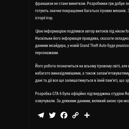
франшизи не стане винятком.
Розробники гри добре зн
готують значне покращення багатьох ігрових механік. З
історії ігор.
Цією інформацією поділився автор витоків під ніком fo
Наскільки його інформація правдива, сказати складно,
даними інсайдера, у новій Grand Theft Auto буде реалі
персонажами.
Його робота позначиться на всьому ігровому світі, але 
набагато винахідливішими, а також запам’ятовуватимуть
дані та дії все ще залишатимуться в їхній пам’яті, що
Розробка GTA 6 була офіційно підтверджена студією Roc
озвучували. За деякими даними, великий анонс гри може
Te
T
Fa
C
П
le
wi
ce
op
о