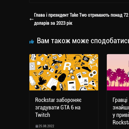
gr
tt
bo
y
ді
a
er
ok
Li
ли
Глава і президент Take Two отримають понад 72
m
nk
ти
доларів за 2023 рік
ся
Вам також може сподобатис
Rockstar забороняє
Гравці
згадувати GTA 6 на
знайшл
Twitch
у прив
Rockst
25.08.2022