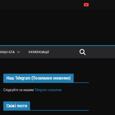
ІНШІ GTA
УКРАЇНІЗАЦІЇ
Наш Telegram (Посилання оновлено)
Слідкуйте за нашим
Telegram-каналом
Свіжі пости