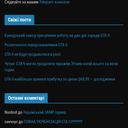
Слідкуйте за нашим
Telegram-каналом
Свіжі пости
Канадський завод призупиняє роботу на два дні заради GTA 6
Розпочалося передзамовлення GTA 6
GTA 6 не буде продаватися в росії
Чутки: GTA 6 могла продатися тиражем 39 млн копій всього за вісім
годин
GTA 6 найбільше принесе прибутку за ціною $69,99 — дослідження
Останні коментарі
Nordost
до
Український SAMP сервер
санчоус
до
ПОВНА УКРАЇНІЗАЦІЯ GTA IV!!!!!!!!!!!!