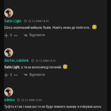
Satin Light
22.12.2008 18:47
Шось маленький вийшов Львів. Навіть нема де політати…
Відповісти
0
doctor_calabok
22.12.2008 19:51
Satin Light
, а ти на велосипеді поганяй.
Відповісти
0
adidas
23.12.2008 13:04
Туфта я так і знав шо то не буде повного львову я очікував шось