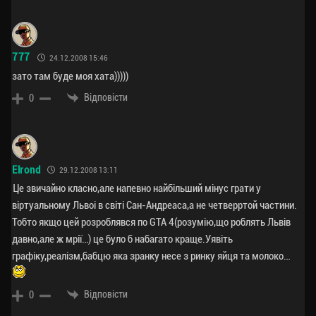
777
24.12.2008 15:46
зато там буде моя хата)))))
Відповісти
0
Elrond
29.12.2008 13:11
Це звичайно класно,але напевно найбільший мінус грати у
віртуальному Львоі в світі Сан-Андреаса,а не четверртой частини.
Тобто якщо цей розроблявся по GTA 4(розумію,що роблять Львів
давно,але ж мрії…) це було б набагато краще.Уявіть
графіку,реалізм,бабцю яка зранку несе з ринку яйця та молоко…
Відповісти
0