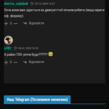
doctor_calabok
29.12.2008 16:01
Хоча вони вже здається на двигуні гта4 почали робити.(якщо вірити
оф. форуму).
Відповісти
0
оЛЕг
06.01.2009 10:32
А район 700-річчя буде??????
Відповісти
0
Наш Telegram (Посилання оновлено)