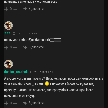
яскравіше а не якісь кусочок львову
Відповісти
0
777
23.12.2008 16:15
шось мало місця!)от би гта світ)))))))))))
Відповісти
0
doctor_calabok
23.12.2008 17:27
А ви, що хотіли від проекту? Це ж не, якісь профі цей мод роблять, а
такі звичайні хлопці, як ми.
Спочатку я й сам очікував від
проекту… чогось не земного, але зрозумів з часом, що нічого
неймовірного не буде.
Відповісти
0