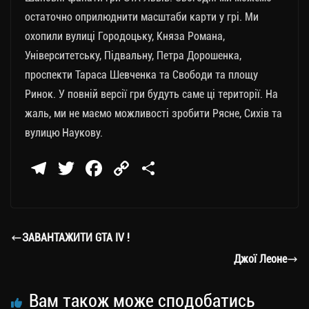
остаточно оприлюднити масштаби карти у грі. Ми
охопили вулиці Городоцьку, Княза Романа,
Університетську, Підвальну, Петра Дорошенка,
проспекти Тараса Шевченка та Свободи та площу
Ринок. У повній версії гри будуть саме ці території. На
жаль, ми не маємо можливості зробити Рясне, Сихів та
вулицю Наукову.
Te
T
Fa
C
П
le
wi
ce
op
о
gr
tt
bo
y
ді
a
er
ok
Li
ли
ЗАВАНТАЖИТИ GTA IV !
m
nk
ти
Джої Леоне
ся
Вам також може сподобатись