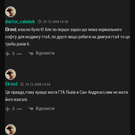
doctor_calabok
29.12.2008 14:38
Elrond
, класно було б! Але по перше зараз ще нема нормального
софту для модингу гта4, по друге якщо робити на двигуні гта4 то це
треба років 6.
Відповісти
0
Elrond
29.12.2008 14:44
Це правда,тому краще мати ГТА Львів в Сан-Андреасі,чим не мати
його взагалі.
Відповісти
0