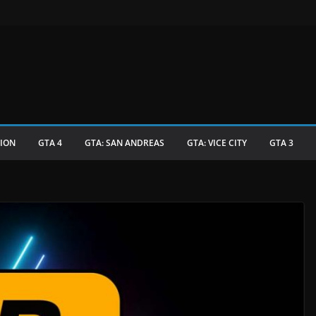
TION
GTA 4
GTA: SAN ANDREAS
GTA: VICE CITY
GTA 3