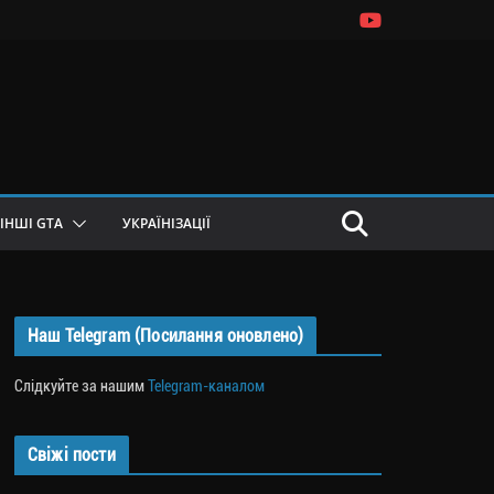
ІНШІ GTA
УКРАЇНІЗАЦІЇ
Наш Telegram (Посилання оновлено)
Слідкуйте за нашим
Telegram-каналом
Свіжі пости