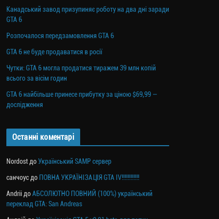
Канадський завод призупиняє роботу на два дні заради
GTA 6
Розпочалося передзамовлення GTA 6
GTA 6 не буде продаватися в росії
Чутки: GTA 6 могла продатися тиражем 39 млн копій
всього за вісім годин
GTA 6 найбільше принесе прибутку за ціною $69,99 —
дослідження
Останні коментарі
Nordost
до
Український SAMP сервер
санчоус
до
ПОВНА УКРАЇНІЗАЦІЯ GTA IV!!!!!!!!!!!!
Andrii
до
АБСОЛЮТНО ПОВНИЙ (100%) український
переклад GTA: San Andreas