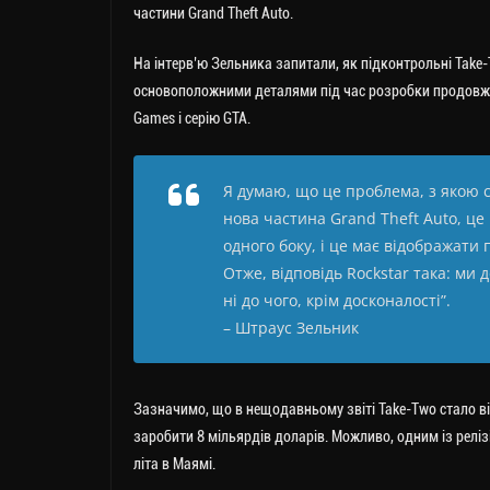
частини Grand Theft Auto.
На інтерв’ю Зельника запитали, як підконтрольні Take
основоположними деталями під час розробки продовжен
Games і серію GTA.
Я думаю, що це проблема, з якою с
нова частина Grand Theft Auto, це
одного боку, і це має відображати
Отже, відповідь Rockstar така: ми
ні до чого, крім досконалості”.
– Штраус Зельник
Зазначимо, що в нещодавньому звіті Take-Two стало від
заробити 8 мільярдів доларів. Можливо, одним із релізі
літа в Маямі.