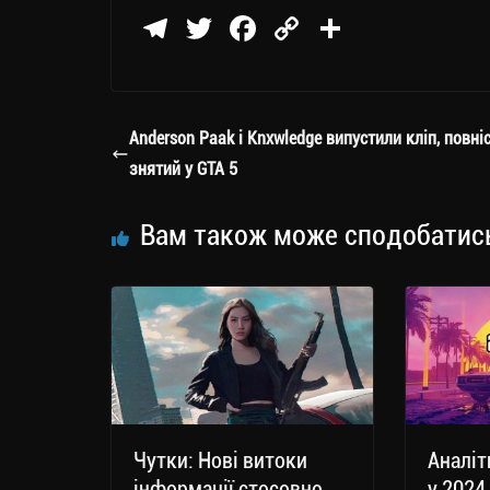
Te
T
Fa
C
П
le
wi
ce
op
о
gr
tt
bo
y
ді
a
er
ok
Li
ли
Anderson Paak і Knxwledge випустили кліп, повні
m
nk
ти
знятий у GTA 5
ся
Вам також може сподобатис
Чутки: Нові витоки
Аналіт
інформації стосовно
у 2024