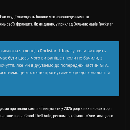
-Two студії знаходять баланс між нововведеннями та
ь своїх франшиз. Як не дивно, у приклад Зельник навів Rockstar
тикаються хлопці з Rockstar. Щоразу, коли виходить
 має бути щось, чого ви раніше ніколи не бачили, з
 почуття, яке ми відчуваємо до попередніх частин GTA.
 досягнемо цього, якщо прагнутимемо до досконалості й
омо про плани компанії випустити у 2025 році кілька нових ігор і
в стане і нова Grand Theft Auto, реклама якої може з’явитися цього