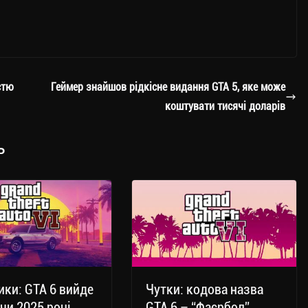
стю
Геймер знайшов рідкісне видання GTA 5, яке може
коштувати тисячі доларів
ь
ики: GTA 6 вийде
Чутки: кодова назва
 чи 2025 році
GTA 6 – “Фаєрбол”