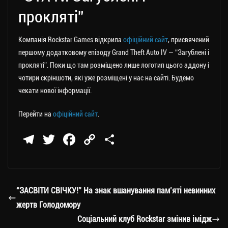
прокляті”
Компанія Rockstar Games відкрила
офіційний сайт
, присвячений
першому додатковому епізоду Grand Theft Auto IV — “Загублені і
прокляті”. Поки що там розміщено лише логотип цього аддону і
чотири скріншоти, які уже розміщені у нас на сайті. Будемо
чекати нової інформації.
Перейти на
офіційний сайт
.
Te
T
Fa
C
П
le
wi
ce
op
о
gr
tt
bo
y
ді
a
er
ok
Li
ли
“ЗАСВІТИ СВІЧКУ!” На знак вшанування пам’яті невинних
m
nk
ти
жертв Голодомору
ся
Соціальний клуб Rockstar змінив імідж