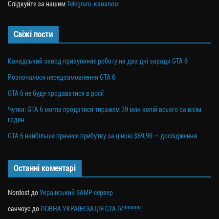
Слідкуйте за нашим
Telegram-каналом
Свіжі пости
Канадський завод призупиняє роботу на два дні заради GTA 6
Розпочалося передзамовлення GTA 6
GTA 6 не буде продаватися в росії
Чутки: GTA 6 могла продатися тиражем 39 млн копій всього за вісім
годин
GTA 6 найбільше принесе прибутку за ціною $69,99 — дослідження
Останні коментарі
Nordost
до
Український SAMP сервер
санчоус
до
ПОВНА УКРАЇНІЗАЦІЯ GTA IV!!!!!!!!!!!!