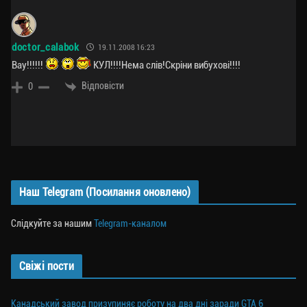
doctor_calabok
19.11.2008 16:23
Вау!!!!!!
КУЛ!!!!Нема слів!Скріни вибухові!!!!
Відповісти
0
Наш Telegram (Посилання оновлено)
Слідкуйте за нашим
Telegram-каналом
Свіжі пости
Канадський завод призупиняє роботу на два дні заради GTA 6