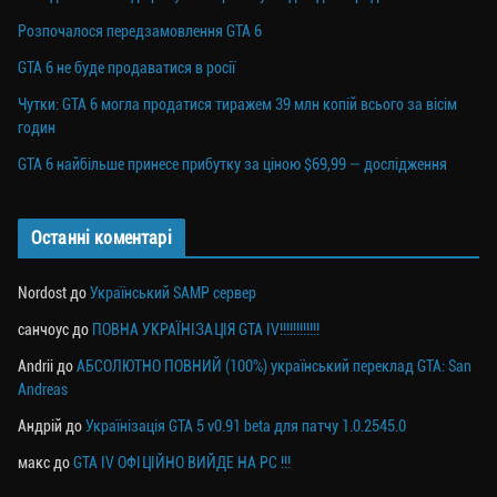
Розпочалося передзамовлення GTA 6
GTA 6 не буде продаватися в росії
Чутки: GTA 6 могла продатися тиражем 39 млн копій всього за вісім
годин
GTA 6 найбільше принесе прибутку за ціною $69,99 — дослідження
Останні коментарі
Nordost
до
Український SAMP сервер
санчоус
до
ПОВНА УКРАЇНІЗАЦІЯ GTA IV!!!!!!!!!!!!
Andrii
до
АБСОЛЮТНО ПОВНИЙ (100%) український переклад GTA: San
Andreas
Андрій
до
Українізація GTA 5 v0.91 beta для патчу 1.0.2545.0
макс
до
GTA IV ОФІЦІЙНО ВИЙДЕ НА PC !!!