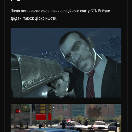
Після останнього оновлення офіційного сайту GTA IV були
додані також ці скріншоти: