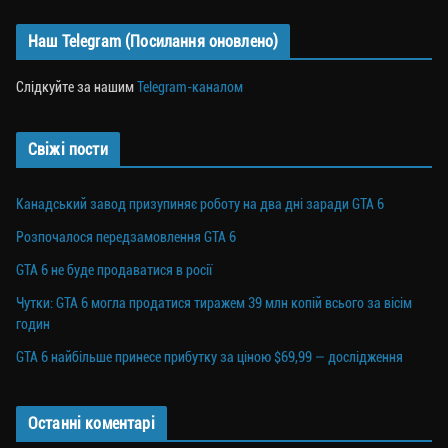
Наш Telegram (Посилання оновлено)
Слідкуйте за нашим
Telegram-каналом
Свіжі пости
Канадський завод призупиняє роботу на два дні заради GTA 6
Розпочалося передзамовлення GTA 6
GTA 6 не буде продаватися в росії
Чутки: GTA 6 могла продатися тиражем 39 млн копій всього за вісім
годин
GTA 6 найбільше принесе прибутку за ціною $69,99 — дослідження
Останні коментарі