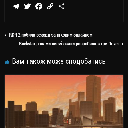
Te
T
Fa
C
П
le
wi
ce
op
о
gr
tt
bo
y
ді
a
er
ok
Li
ли
RDR 2 побила рекорд за піковим онлайном
m
nk
ти
Rockstar роками висміювали розробників гри Driver
ся
Вам також може сподобатись