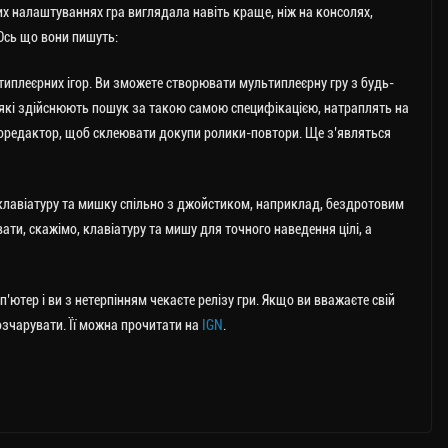
их налаштуваннях гра виглядала навіть краще, ніж на консолях,
Ось що вони пишуть:
ьтиплеєрних ігор. Ви зможете створювати мультиплеєрну гру з будь-
, які здійснюють пошук за такою самою специфікацією, натраплять на
деоредактор, щоб склеювати докупи ролики-повтори. Ще з’являться
клавіатуру та мишку спільно з джойстиком, наприклад, бездротовим
ти, скажімо, клавіатуру та мишу для точного наведення цілі, а
’ютер і ви з нетерпінням чекаєте релізу гри. Якщо ви вважаєте свій
озчарувати. Її можна прочитати на
IGN
.