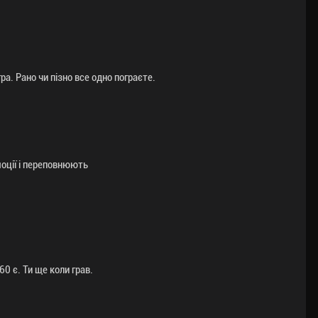
ра. Рано чи пізно все одно пограєте.
емоції і переповнюють
60 є. Ти ще коли грав.