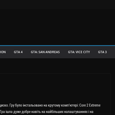
TION
GTA 4
GTA: SAN ANDREAS
GTA: VICE CITY
GTA 3
ско. Гру було інстальовано на крутому комп’ютері: Core 2 Extreme
 Гра ішла дуже добре навіть на найбільших налаштуваннях і на