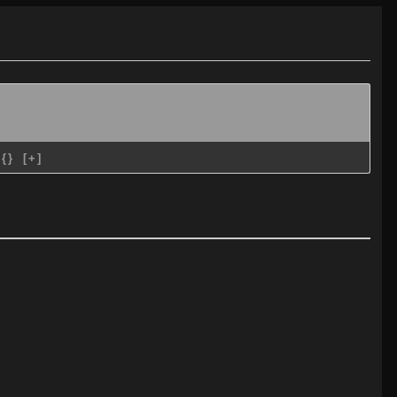
{}
[+]