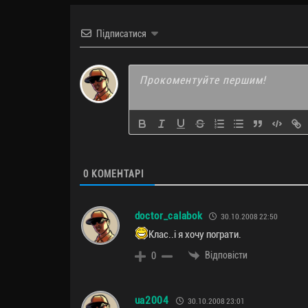
Підписатися
0
КОМЕНТАРІ
doctor_calabok
30.10.2008 22:50
Клас..і я хочу пограти.
Відповісти
0
ua2004
30.10.2008 23:01