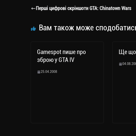
a
er
ok
Li
ли
Перші цифрові скріншоти GTA: Chinatown Wars
m
nk
ти
ся
Вам також може сподобатис
Gamespot пише про
Ще щос
зброю у GTA IV
04.08.20
25.04.2008