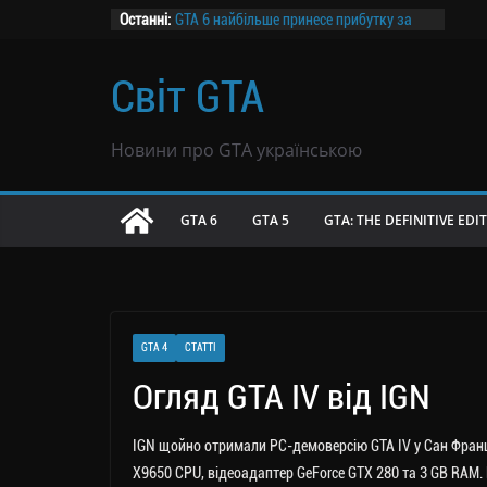
Перейти
Останні:
GTA 6 найбільше принесе прибутку за
ціною $69,99 — дослідження
до
Канадський завод призупиняє роботу
вмісту
Світ GTA
на два дні заради GTA 6
Розпочалося передзамовлення GTA 6
GTA 6 не буде продаватися в росії
Новини про GTA українською
Чутки: GTA 6 могла продатися тиражем
39 млн копій всього за вісім годин
GTA 6
GTA 5
GTA: THE DEFINITIVE EDI
GTA 4
СТАТТІ
Огляд GTA IV від IGN
IGN щойно отримали PC-демоверсію GTA IV у Сан Франци
X9650 CPU, відеоадаптер GeForce GTX 280 та 3 GB RAM.