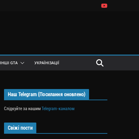
ІНШІ GTA
УКРАЇНІЗАЦІЇ
Наш Telegram (Посилання оновлено)
Слідкуйте за нашим
Telegram-каналом
Свіжі пости