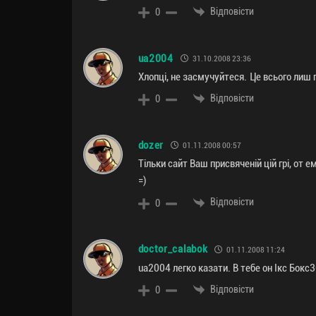
Відповісти
0
ua2004
31.10.2008 23:36
Хлопці, не засмучуйтеся. Це всього лиш г
Відповісти
0
dozer
01.11.2008 00:57
Тільки сайт Ваш присвяченій цій грі, от 
=)
Відповісти
0
doctor_calabok
01.11.2008 11:24
ua2004 легко казати. В тебе он Ікс Бокс3
Відповісти
0