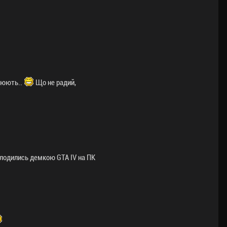
нюють..
Що не радий,
олодились демкою GTA IV на ПК