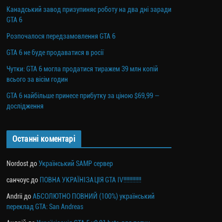
Канадський завод призупиняє роботу на два дні заради
GTA 6
Розпочалося передзамовлення GTA 6
GTA 6 не буде продаватися в росії
Чутки: GTA 6 могла продатися тиражем 39 млн копій
всього за вісім годин
GTA 6 найбільше принесе прибутку за ціною $69,99 —
дослідження
Останні коментарі
Nordost
до
Український SAMP сервер
санчоус
до
ПОВНА УКРАЇНІЗАЦІЯ GTA IV!!!!!!!!!!!!
Andrii
до
АБСОЛЮТНО ПОВНИЙ (100%) український
переклад GTA: San Andreas