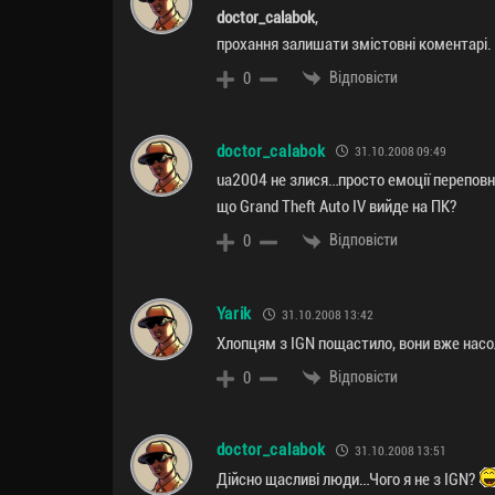
doctor_calabok
,
прохання залишати змістовні коментарі.
Відповісти
0
doctor_calabok
31.10.2008 09:49
ua2004 не злися…просто емоції перепов
що Grand Theft Auto IV вийде на ПК?
Відповісти
0
Yarik
31.10.2008 13:42
Хлопцям з IGN пощастило, вони вже нас
Відповісти
0
doctor_calabok
31.10.2008 13:51
Дійсно щасливі люди…Чого я не з IGN?