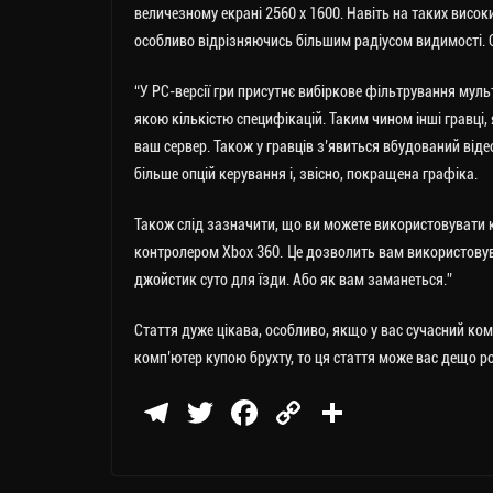
величезному екрані 2560 x 1600. Навіть на таких висок
особливо відрізняючись більшим радіусом видимості. 
“У PC-версії гри присутнє вибіркове фільтрування мул
якою кількістю специфікацій. Таким чином інші гравці
ваш сервер. Також у гравців з’явиться вбудований ві
більше опцій керування і, звісно, покращена графіка.
Також слід зазначити, що ви можете використовувати 
контролером Xbox 360. Це дозволить вам використовува
джойстик суто для їзди. Або як вам заманеться.”
Стаття дуже цікава, особливо, якщо у вас сучасний комп
комп’ютер купою брухту, то ця стаття може вас дещо р
Te
T
Fa
C
П
le
wi
ce
op
о
gr
tt
bo
y
ді